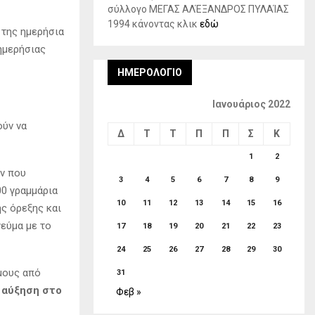
σύλλογο ΜΕΓΑΣ ΑΛΈΞΑΝΔΡΟΣ ΠΥΛΑΊΑΣ
1994 κάνοντας κλικ
εδώ
 της ημερήσια
ημερήσιας
ΗΜΕΡΟΛΌΓΙΟ
Ιανουάριος 2022
ούν να
Δ
Τ
Τ
Π
Π
Σ
Κ
1
2
ών που
3
4
5
6
7
8
9
00 γραμμάρια
10
11
12
13
14
15
16
ς όρεξης και
γεύμα με το
17
18
19
20
21
22
23
24
25
26
27
28
29
30
μους από
31
 αύξηση στο
Φεβ »