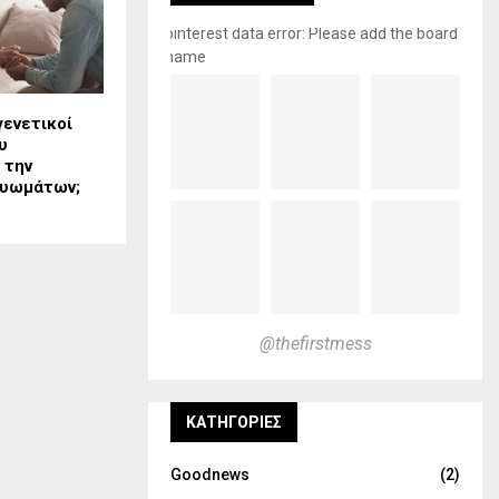
pinterest data error: Please add the board
name
 γενετικοί
υ
 την
μυωμάτων;
@thefirstmess
KΑΤΗΓΟΡΊΕΣ
Goodnews
(2)