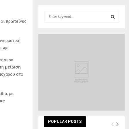
S
e
 οι πρωτεΐνες
a
S
r
c
E
αγευματική
h
ψωμί.
f
A
o
τέσσερα
r
R
ωτη
μείωση
:
σακχάρου στο
C
H
θια, με
υς
POPULAR POSTS