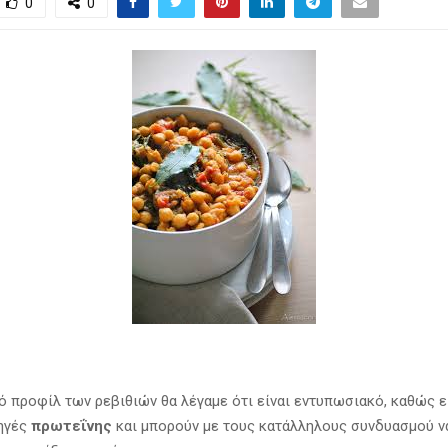
0
0
ό προφίλ των ρεβιθιών θα λέγαμε ότι είναι εντυπωσιακό, καθώς ε
ηγές
πρωτεΐνης
και μπορούν με τους κατάλληλους συνδυασμού ν