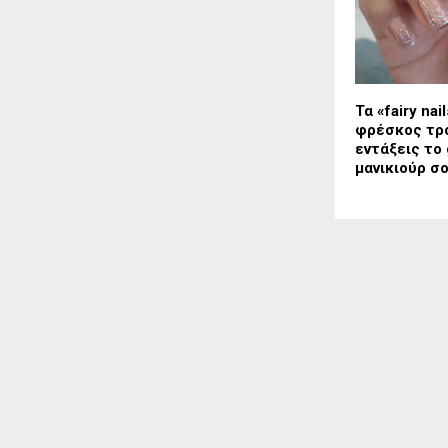
Τα «fairy nai
φρέσκος τρό
εντάξεις το 
μανικιούρ σ