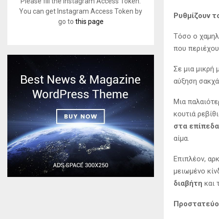
Please fill the Instagram Access Token.
You can get Instagram Access Token by
Ρυθμίζουν τ
go to
this page
Τόσο ο χαμηλ
που περιέχου
Σε μια μικρή
αύξηση σακχά
Μια παλαιότε
κουτιά ρεβίθ
στα επίπεδα
αίμα.
Επιπλέον, αρ
μειωμένο κίν
διαβήτη
και 
Προστατεύου