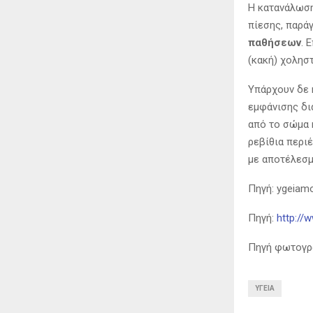
Η κατανάλωση
πίεσης, παρά
παθήσεων
. 
(κακή) χολησ
Υπάρχουν δε 
εμφάνισης δ
από το σώμα 
ρεβίθια περι
με αποτέλεσμ
Πηγή: ygeiamo
Πηγή:
http://w
Πηγή φωτογραφ
ΥΓΕΊΑ