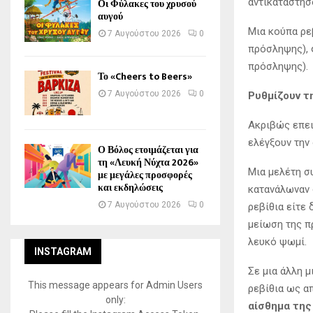
αντικαταστήσ
Οι Φύλακες του χρυσού
αυγού
Μια κούπα ρεβ
7 Αυγούστου 2026
0
πρόσληψης), 
πρόσληψης).
Το «Cheers to Beers»
7 Αυγούστου 2026
0
Ρυθμίζουν τ
Ακριβώς επειδ
ελέγξουν την
Ο Βόλος ετοιμάζεται για
τη «Λευκή Νύχτα 2026»
Μια μελέτη σ
με μεγάλες προσφορές
και εκδηλώσεις
κατανάλωναν 
7 Αυγούστου 2026
0
ρεβίθια είτε
μείωση της π
λευκό ψωμί.
INSTAGRAM
Σε μια άλλη 
This message appears for Admin Users
ρεβίθια ως α
only:
αίσθημα της