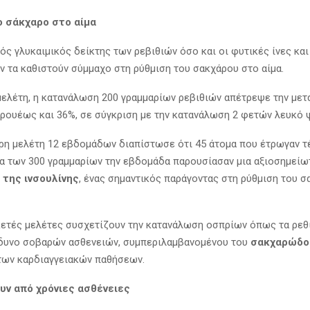
ο σάκχαρο στο αίμα
ός γλυκαιμικός δείκτης των ρεβιθιών όσο και oι φυτικές ίνες και
ν τα καθιστούν σύμμαχο στη ρύθμιση του σακχάρου στο αίμα.
 μελέτη, η κατανάλωση 200 γραμμαρίων ρεβιθιών απέτρεψε την μετ
ρουέως και 36%, σε σύγκριση με την κατανάλωση 2 φετών λευκό 
ρη μελέτη 12 εβδομάδων διαπίστωσε ότι 45 άτομα που έτρωγαν 
ια των 300 γραμμαρίων την εβδομάδα παρουσίασαν μια αξιοσημεί
 της ινσουλίνης
, ένας σημαντικός παράγοντας στη ρύθμιση του 
κετές μελέτες συσχετίζουν την κατανάλωση οσπρίων όπως τα ρεθί
δυνο σοβαρών ασθενειών, συμπεριλαμβανομένου του
σακχαρώδο
των καρδιαγγειακών παθήσεων.
ν από χρόνιες ασθένειες