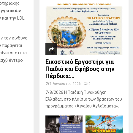
αρτηριακής
αγγειακών
 και την LDL
ν τον κίνδυνο
υ παράγεται
ίνεται ότι τα
παχύ έντερο
Εικαστικό Εργαστήρι για
Παιδιά και Εφήβους στην
Πέρδικα:...
7 Αυγούστου 2026
0
7/8/2026 Η Παιδική Πινακοθήκη
Ελλάδας, στο πλαίσιο των δράσεων του
προγράμματος «Αιγαίου Αγλαΐσματα»,...