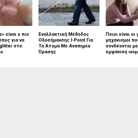
ls» είναι ο πιο
Εναλλακτική Μέθοδος
Ποιοι είναι οι
πος για να
Οδοσήμανσης I-Point Για
μηχανισμοί πο
glitter στο
Τα Άτομα Με Αναπηρία
συνδέονται με
ου
Όρασης
εμφάνιση ινο