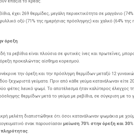
ουν επάξια το κρέας.
ίθια, έχει 269 θερμίδες, μεγάλη περιεκτικότητα σε μαγγάνιο (74%
φυλλικό οξύ (71% της ημερήσιας πρόσληψης) και χαλκό (64% της 
ην όρεξη
ή τα ρεβίθια είναι πλούσια σε φυτικές ίνες και πρωτεΐνες, μπορ
 όρεξη προκαλώντας αίσθημα κορεσμού.
υνέκρινε την όρεξη και την πρόσληψη θερμίδων μεταξύ 12 γυναικ
δύο ξεχωριστά γεύματα. Πριν από κάθε γεύμα κατανάλωναν είτε 2
 δύο φέτες λευκό ψωμί. Το αποτέλεσμα ήταν καλύτερος έλεγχος τη
ρόσληψης θερμίδων μετά το γεύμα με ρεβίθια, σε σύγκριση με το 
μικρή μελέτη διαπιστώθηκε ότι όσοι κατανάλωναν ψωμάκια με χού
πογευματινό σνακ παρουσίασαν
μείωση 70% στην όρεξη και 30%
 πληρότητας
.