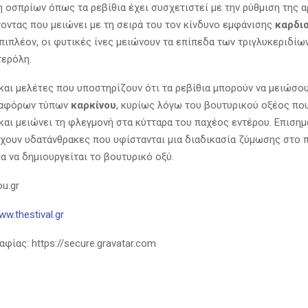
 οσπρίων όπως τα ρεβίθια έχει συσχετιστεί με την ρύθμιση της 
γοντας που μειώνει με τη σειρά του τον κίνδυνο εμφάνισης
καρδι
Επιπλέον, οι φυτικές ίνες μειώνουν τα επίπεδα των τριγλυκεριδίων
τερόλη.
και μελέτες που υποστηρίζουν ότι τα ρεβίθια μπορούν να μειώσου
ιαφόρων τύπων
καρκίνου
, κυρίως λόγω του βουτυρικού οξέος πο
και μειώνει τη φλεγμονή στα κύτταρα του παχέος εντέρου. Επισημα
έχουν υδατάνθρακες που υφίστανται μια διαδικασία ζύμωσης στο 
α να δημιουργείται το βουτυρικό οξύ.
u.gr
ww.thestival.gr
ίας: https://secure.gravatar.com