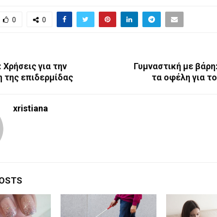
0
0
 Xρήσεις για την
Γυμναστική με βάρη:
η της επιδερμίδας
τα οφέλη για τ
xristiana
POSTS