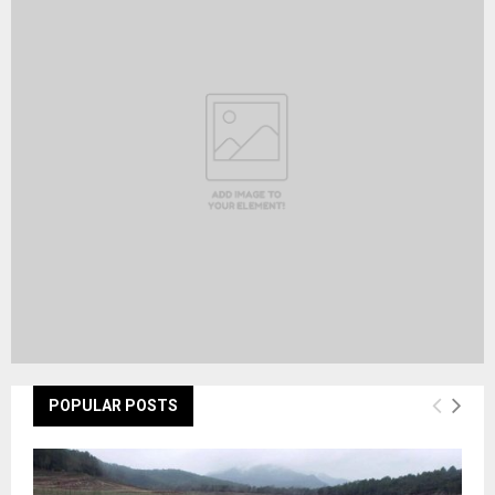
f
A
o
r
R
:
C
H
POPULAR POSTS