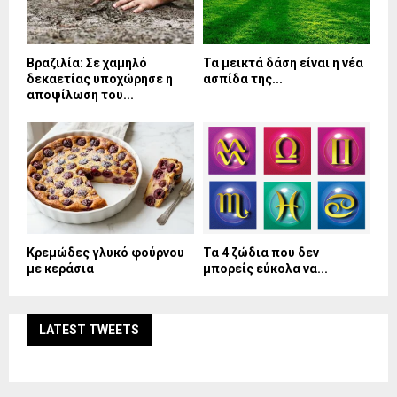
Βραζιλία: Σε χαμηλό
Τα μεικτά δάση είναι η νέα
δεκαετίας υποχώρησε η
ασπίδα της...
αποψίλωση του...
Κρεμώδες γλυκό φούρνου
Τα 4 ζώδια που δεν
με κεράσια
μπορείς εύκολα να...
LATEST TWEETS