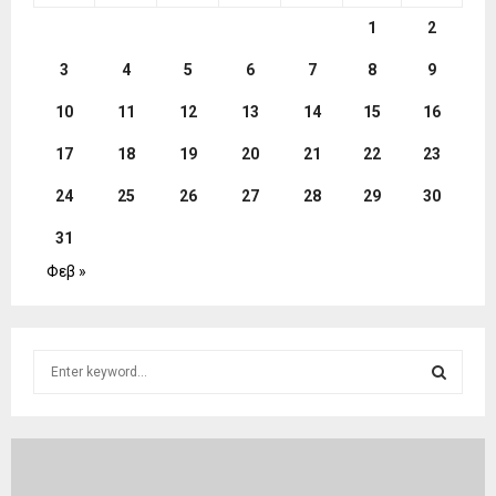
1
2
3
4
5
6
7
8
9
10
11
12
13
14
15
16
17
18
19
20
21
22
23
24
25
26
27
28
29
30
31
Φεβ »
S
e
a
S
r
c
E
h