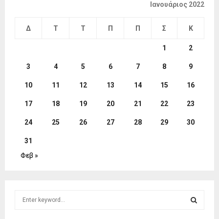
Ιανουάριος 2022
Δ
Τ
Τ
Π
Π
Σ
Κ
1
2
3
4
5
6
7
8
9
10
11
12
13
14
15
16
17
18
19
20
21
22
23
24
25
26
27
28
29
30
31
Φεβ »
S
e
a