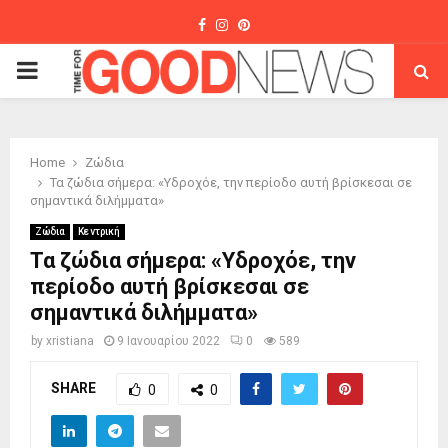
Facebook
Instagram
Pinterest
PRIMARY
MENU
Home
Ζώδια
Τα ζώδια σήμερα: «Υδροχόε, την περίοδο αυτή βρίσκεσαι σε
σημαντικά διλήμματα»
Ζώδια
Κεντρική
Τα ζώδια σήμερα: «Υδροχόε, την
περίοδο αυτή βρίσκεσαι σε
σημαντικά διλήμματα»
by
xristiana
9 Ιανουαρίου 2022
0
589
SHARE
0
0