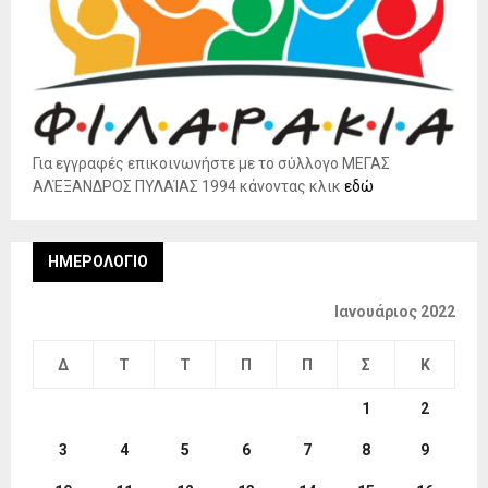
Για εγγραφές επικοινωνήστε με το σύλλογο ΜΕΓΑΣ
ΑΛΈΞΑΝΔΡΟΣ ΠΥΛΑΊΑΣ 1994 κάνοντας κλικ
εδώ
ΗΜΕΡΟΛΌΓΙΟ
Ιανουάριος 2022
Δ
Τ
Τ
Π
Π
Σ
Κ
1
2
3
4
5
6
7
8
9