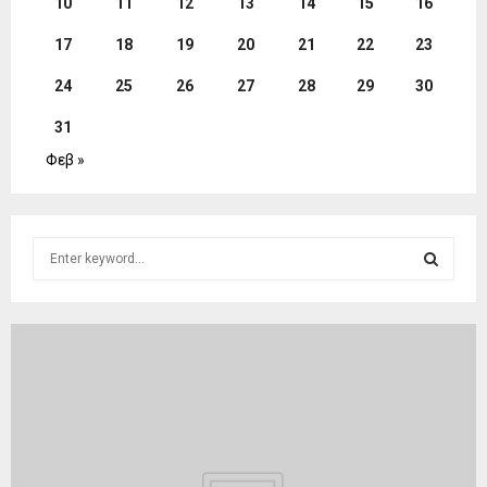
10
11
12
13
14
15
16
17
18
19
20
21
22
23
24
25
26
27
28
29
30
31
Φεβ »
S
e
a
S
r
c
E
h
f
A
o
r
R
:
C