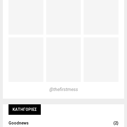
@thefirstmess
KΑΤΗΓΟΡΊΕΣ
Goodnews
(2)