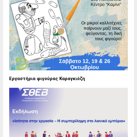
Εργαστήρια φιγούρας Καραγκιόζη