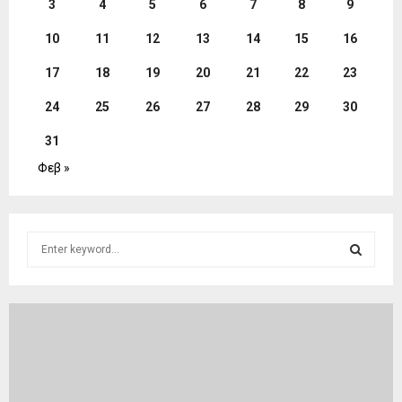
3
4
5
6
7
8
9
10
11
12
13
14
15
16
17
18
19
20
21
22
23
24
25
26
27
28
29
30
31
Φεβ »
S
e
a
S
r
c
E
h
f
A
o
r
R