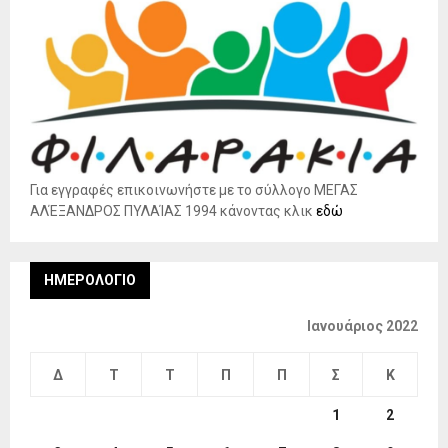
Για εγγραφές επικοινωνήστε με το σύλλογο ΜΕΓΑΣ
ΑΛΈΞΑΝΔΡΟΣ ΠΥΛΑΊΑΣ 1994 κάνοντας κλικ
εδώ
ΗΜΕΡΟΛΌΓΙΟ
Ιανουάριος 2022
Δ
Τ
Τ
Π
Π
Σ
Κ
1
2