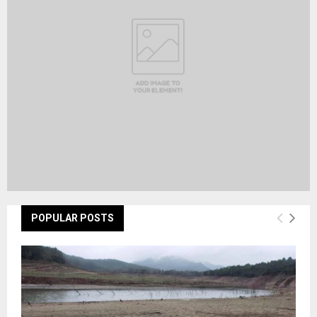
:
C
H
POPULAR POSTS