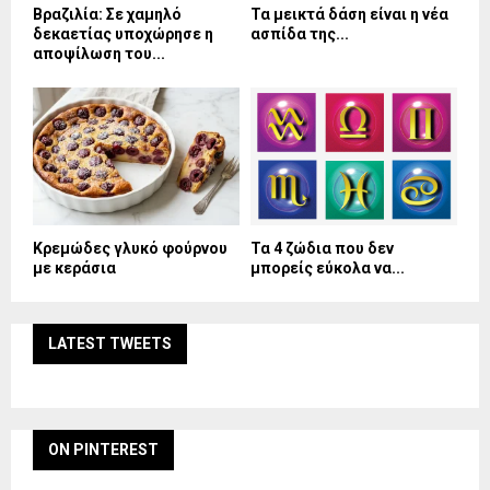
Βραζιλία: Σε χαμηλό
Τα μεικτά δάση είναι η νέα
δεκαετίας υποχώρησε η
ασπίδα της...
αποψίλωση του...
Κρεμώδες γλυκό φούρνου
Τα 4 ζώδια που δεν
με κεράσια
μπορείς εύκολα να...
LATEST TWEETS
ON PINTEREST