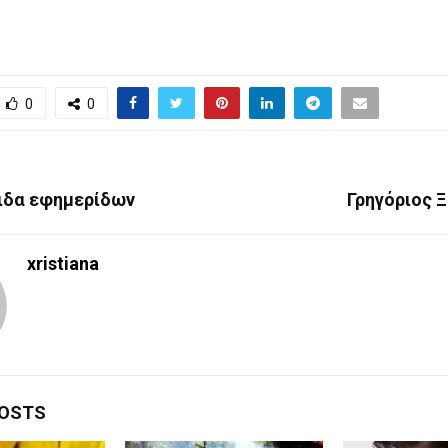
0
0
ιδα εφημερίδων
Γρηγόριος 
xristiana
POSTS