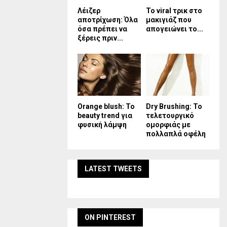
Λέιζερ
Το viral τρικ στο
αποτρίχωση: Όλα
μακιγιάζ που
όσα πρέπει να
απογειώνει το...
ξέρεις πριν...
Orange blush: Το
Dry Brushing: Το
beauty trend για
τελετουργικό
φυσική λάμψη
ομορφιάς με
πολλαπλά οφέλη
LATEST TWEETS
ON PINTEREST