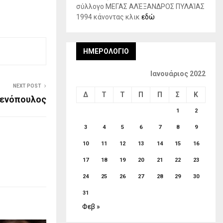
σύλλογο ΜΕΓΑΣ ΑΛΈΞΑΝΔΡΟΣ ΠΥΛΑΊΑΣ
1994 κάνοντας κλικ
εδώ
ΗΜΕΡΟΛΌΓΙΟ
Ιανουάριος 2022
NEXT POST
Δ
Τ
Τ
Π
Π
Σ
Κ
Ξενόπουλος
1
2
3
4
5
6
7
8
9
10
11
12
13
14
15
16
17
18
19
20
21
22
23
24
25
26
27
28
29
30
31
Φεβ »