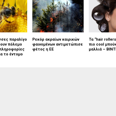
σσες παραλίγο
Ρεκόρ ακραίων καιρικών
Τα “hair roller
σουν πόλεμο
φαινομένων αντιμετώπισε
πιο cool μπού
 πληροφορίες
φέτος η ΕΕ
μαλλιά – ΒΙΝΤ
ια το έντομο