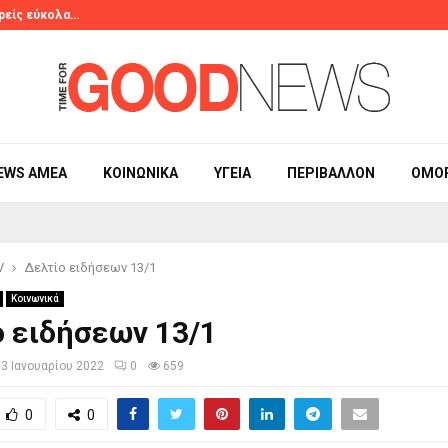
ορείς εύκολα…
Λέιζερ αποτρίχ
EWS ΑΜΕΑ
ΚΟΙΝΩΝΙΚΆ
ΥΓΕΊΑ
ΠΕΡΙΒΆΛΛΟΝ
ΟΜΟ
V
Δελτίο ειδήσεων 13/1
Κοινωνικά
 ειδήσεων 13/1
13 Ιανουαρίου 2022
0
659
0
0