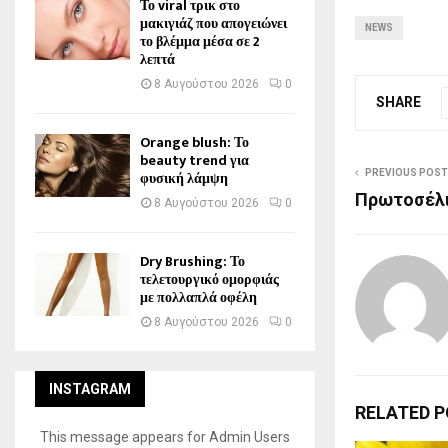
Το viral τρικ στο
μακιγιάζ που απογειώνει
NEWS
το βλέμμα μέσα σε 2
λεπτά
8 Αυγούστου 2026
0
SHARE
Orange blush: Το
beauty trend για
φυσική λάμψη
PREVIOUS POST
Πρωτοσέλ
8 Αυγούστου 2026
0
Dry Brushing: Το
τελετουργικό ομορφιάς
με πολλαπλά οφέλη
8 Αυγούστου 2026
0
INSTAGRAM
RELATED 
This message appears for Admin Users