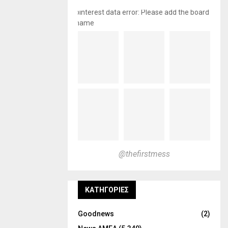
pinterest data error: Please add the board
name
@thefirstmess
KΑΤΗΓΟΡΊΕΣ
Goodnews
(2)