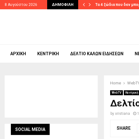
ετε πριν…
8 Αυγούστου 2026
ΔΗΜΟΦΙΛΉ
Τα 4 ζώδια που δεν μπ
ΑΡΧΙΚΉ
ΚΕΝΤΡΙΚΉ
ΔΕΛΤΊΟ ΚΑΛΏΝ ΕΙΔΉΣΕΩΝ
N
Home
WebT
WebTV
Κεντρική
Δελτίο
by
xristiana
SHARE
SOCIAL MEDIA