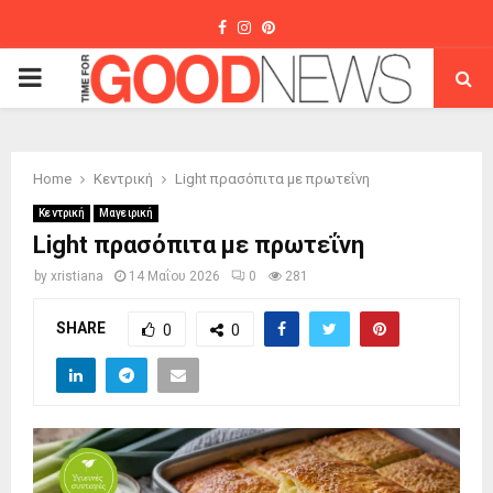
Facebook
Instagram
Pinterest
PRIMARY
MENU
Home
Κεντρική
Light πρασόπιτα με πρωτεΐνη
Κεντρική
Μαγειρική
Light πρασόπιτα με πρωτεΐνη
by
xristiana
14 Μαΐου 2026
0
281
SHARE
0
0