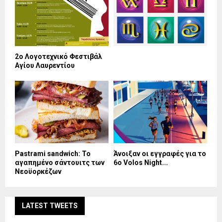
2ο Λογοτεχνικό Φεστιβάλ
Αγίου Λαυρεντίου
Pastrami sandwich: Το
Άνοιξαν οι εγγραφές για το
αγαπημένο σάντουιτς των
6ο Volos Night...
Νεοϋορκέζων
LATEST TWEETS