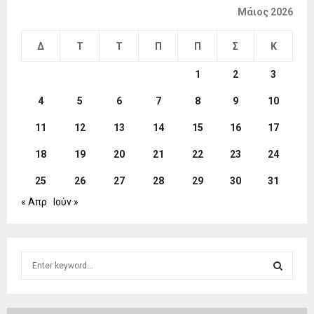
Μάιος 2026
Δ
Τ
Τ
Π
Π
Σ
Κ
1
2
3
4
5
6
7
8
9
10
11
12
13
14
15
16
17
18
19
20
21
22
23
24
25
26
27
28
29
30
31
« Απρ
Ιούν »
S
e
a
S
r