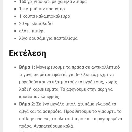
150 γρ. γιαούρτι με χαμηλά λιπαρά
1 κ.γ. μπέικιν πάουντερ
1 κούπα καλαμποκάλευρο
20 γρ. ελαιόλαδο
αλάτι, πιπέρι
λίγο σουσάμι για πασπάλισμα
Εκτέλεση
Βήμα 1:
Μαγειρεύουμε τα πράσα σε αντικολλητικό
τηγάνι, σε μέτρια φωτιά, για 6-7 λεπτά, μέχρι να
μαραθούν και να εξατμιστούν τα υγρά τους, χωρίς
λάδι ή καρυκεύματα. Τα αφήνουμε στην άκρη να
κρυώσουν ελαφρώς.
Βήμα 2:
Σε ένα μεγάλο μπολ, χτυπάμε ελαφρά τα
αβγά και τα ασπράδια. Προσθέτουμε το γιαούρτι, το
cottage cheese, το αλατοπίπερο και τα μαγειρεμένα
πράσα. Ανακατεύουμε καλά.