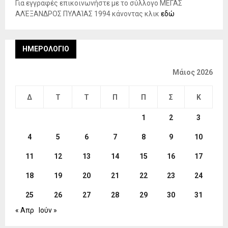
Για εγγραφές επικοινωνήστε με το σύλλογο ΜΕΓΑΣ
ΑΛΈΞΑΝΔΡΟΣ ΠΥΛΑΊΑΣ 1994 κάνοντας κλικ
εδώ
ΗΜΕΡΟΛΌΓΙΟ
Μάιος 2026
Δ
Τ
Τ
Π
Π
Σ
Κ
1
2
3
4
5
6
7
8
9
10
11
12
13
14
15
16
17
18
19
20
21
22
23
24
25
26
27
28
29
30
31
« Απρ
Ιούν »