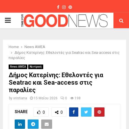
Facebook
Instagram
Pinterest
PRIMARY
MENU
Home
News ΑΜΕΑ
Δήμος Κατερίνης: Εθελοντές για Seatrac και Sea-access στις
παραλίες
News ΑΜΕΑ
Κεντρική
Δήμος Κατερίνης: Εθελοντές για
Seatrac και Sea-access στις
παραλίες
by
xristiana
15 Μαΐου 2026
0
198
SHARE
0
0