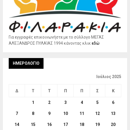
Για εγγραφές επικοινωνήστε με το σύλλογο ΜΕΓΑΣ
ΑΛΈΞΑΝΔΡΟΣ ΠΥΛΑΊΑΣ 1994 κάνοντας κλικ
εδώ
ΗΜΕΡΟΛΌΓΙΟ
Ιούλιος 2025
Δ
Τ
Τ
Π
Π
Σ
Κ
1
2
3
4
5
6
7
8
9
10
11
12
13
14
15
16
17
18
19
20