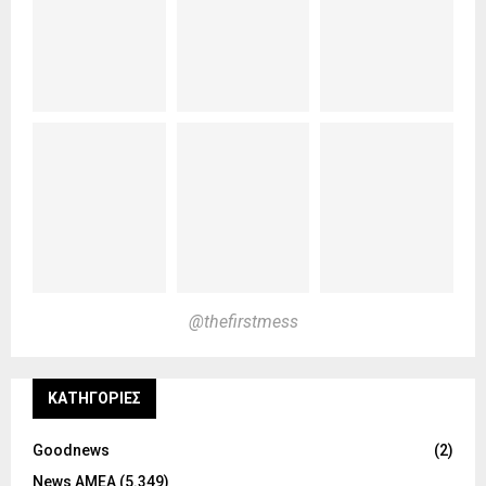
@thefirstmess
KΑΤΗΓΟΡΊΕΣ
Goodnews
(2)
News ΑΜΕΑ
(5.349)