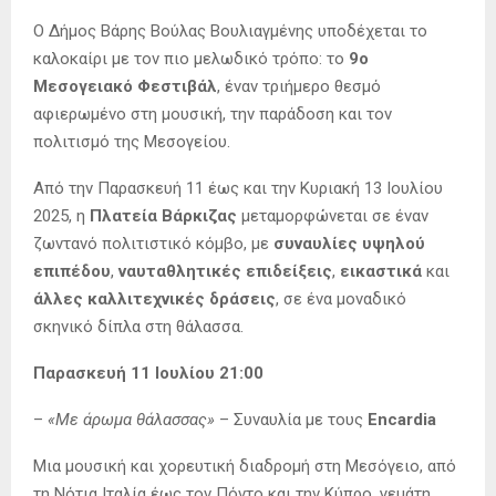
Ο Δήμος Βάρης Βούλας Βουλιαγμένης υποδέχεται το
καλοκαίρι με τον πιο μελωδικό τρόπο: το
9ο
Μεσογειακό Φεστιβάλ
, έναν τριήμερο θεσμό
αφιερωμένο στη μουσική, την παράδοση και τον
πολιτισμό της Μεσογείου.
Από την Παρασκευή 11 έως και την Κυριακή 13 Ιουλίου
2025, η
Πλατεία Βάρκιζας
μεταμορφώνεται σε έναν
ζωντανό πολιτιστικό κόμβο, με
συναυλίες υψηλού
επιπέδου
,
ναυταθλητικές επιδείξεις
,
εικαστικά
και
άλλες καλλιτεχνικές δράσεις
, σε ένα μοναδικό
σκηνικό δίπλα στη θάλασσα.
Παρασκευή 11 Ιουλίου 21:00
–
«Με άρωμα θάλασσας»
– Συναυλία με τους
Encardia
Μια μουσική και χορευτική διαδρομή στη Μεσόγειο, από
τη Νότια Ιταλία έως τον Πόντο και την Κύπρο, γεμάτη