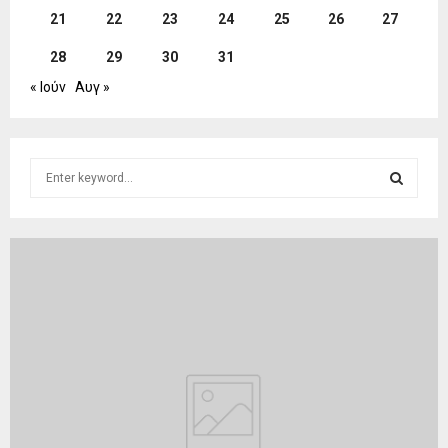
21
22
23
24
25
26
27
28
29
30
31
« Ιούν
Αυγ »
S
e
a
S
r
c
E
h
f
A
o
r
R
:
C
H