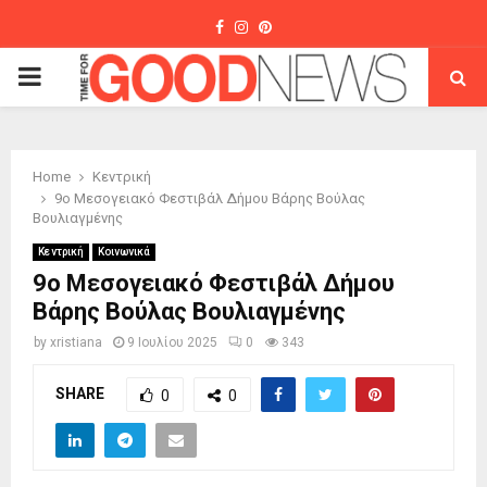
Facebook
Instagram
Pinterest
PRIMARY
MENU
Home
Κεντρική
9ο Μεσογειακό Φεστιβάλ Δήμου Βάρης Βούλας
Βουλιαγμένης
Κεντρική
Κοινωνικά
9ο Μεσογειακό Φεστιβάλ Δήμου
Βάρης Βούλας Βουλιαγμένης
by
xristiana
9 Ιουλίου 2025
0
343
SHARE
0
0