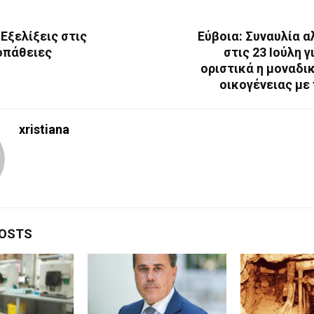
Εξελίξεις στις
Εύβοια: Συναυλία 
οπάθειες
στις 23 Ιούλη γ
οριστικά η μοναδι
οικογένειας με
xristiana
POSTS