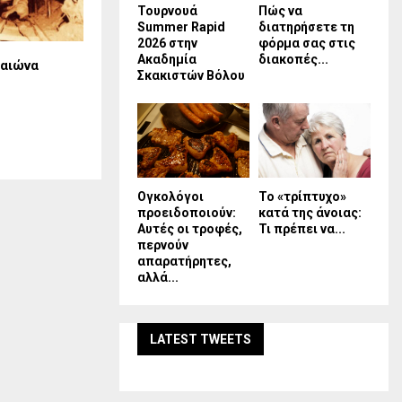
Τουρνουά
Πώς να
Summer Rapid
διατηρήσετε τη
2026 στην
φόρμα σας στις
Ακαδημία
διακοπές...
 αιώνα
Σκακιστών Βόλου
Ογκολόγοι
Το «τρίπτυχο»
προειδοποιούν:
κατά της άνοιας:
Αυτές οι τροφές,
Τι πρέπει να...
περνούν
απαρατήρητες,
αλλά...
LATEST TWEETS