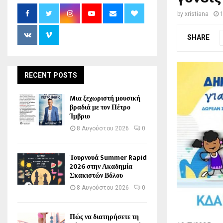
by
xristiana
1
SHARE
RECENT POSTS
Mια ξεχωριστή μουσική
βραδιά με τον Πέτρο
Ίμβριο
8 Αυγούστου 2026
0
Τουρνουά Summer Rapid
2026 στην Ακαδημία
Σκακιστών Βόλου
8 Αυγούστου 2026
0
Πώς να διατηρήσετε τη