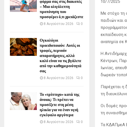
φόρμα σας στις διακοπές
10/7/2025
– Μια ολιγόλεπτη
προπόνηση που
Με στόχο τη 
προσφέρει ό,τι χρειάζεστε
παιδιών και 
8 Αυγούστου 2026
0
προγράμματος
εκπαίδευση κ
Ογκολόγοι
αναπηρία σε 
προειδοποιούν: Αυτές οι
τροφές, περνούν
Η Αντιδήμαρχ
απαρατήρητες, αλλά
καλό είναι να τις βγάλετε
Κέντρων, Παρ
από την καθημερινότητά
Ιωνίας, απευ
σας
δωρεάν τοποθ
8 Αυγούστου 2026
0
Παρέχεται η 
Το «τρίπτυχο» κατά της
τη διευκόλυν
άνοιας: Τι πρέπει να
προσέξετε στη μέση
Οι δομές προ
ηλικία για να έναν υγιή
τη συναισθημ
εγκέφαλο αργότερα
8 Αυγούστου 2026
0
Τα ΚΔΑΠμεΑ Β