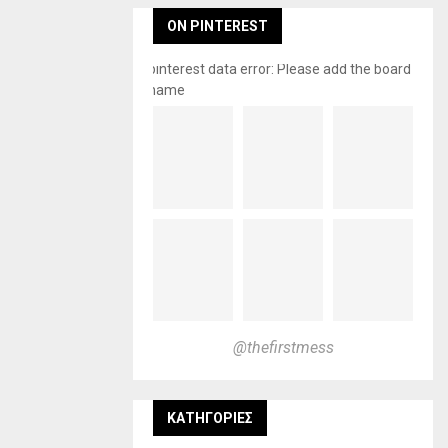
ON PINTEREST
pinterest data error: Please add the board
name
@thefirstmess
KΑΤΗΓΟΡΊΕΣ