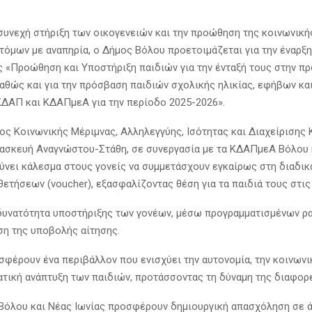
συνεχή στήριξη των οικογενειών και την προώθηση της κοινωνική
ατόμων με αναπηρία, ο Δήμος Βόλου προετοιμάζεται για την έναρξη
 «Προώθηση και Υποστήριξη παιδιών για την ένταξή τους στην π
αθώς και για την πρόσβαση παιδιών σχολικής ηλικίας, εφήβων κα
ΚΔΑΠ και ΚΔΑΠμεΑ για την περίοδο 2025-2026».
ος Κοινωνικής Μέριμνας, Αλληλεγγύης, Ισότητας και Διαχείρισης
ασκευή Αναγνώστου-Στάθη, σε συνεργασία με τα ΚΔΑΠμεΑ Βόλου 
θύνει κάλεσμα στους γονείς να συμμετάσχουν εγκαίρως στη διαδι
ετήσεων (voucher), εξασφαλίζοντας θέση για τα παιδιά τους στις
δυνατότητα υποστήριξης των γονέων, μέσω προγραμματισμένων ρα
ση της υποβολής αίτησης.
σφέρουν ένα περιβάλλον που ενισχύει την αυτονομία, την κοινωνι
ατική ανάπτυξη των παιδιών, προτάσσοντας τη δύναμη της διαφορ
όλου και Νέας Ιωνίας προσφέρουν δημιουργική απασχόληση σε ά