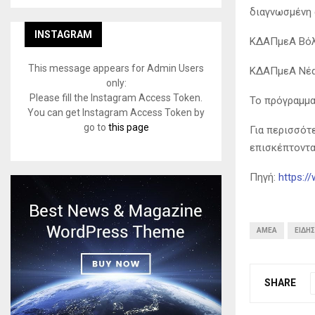
διαγνωσμένη 
INSTAGRAM
ΚΔΑΠμεΑ Βόλο
This message appears for Admin Users
ΚΔΑΠμεΑ Νέας
only:
Please fill the Instagram Access Token.
Το πρόγραμμα 
You can get Instagram Access Token by
go to
this page
Για περισσότ
επισκέπτονται
Πηγή:
https:/
ΑΜΕΑ
ΕΙΔΉΣ
SHARE