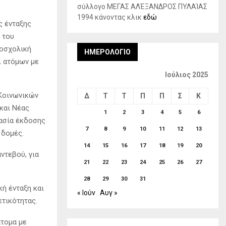
σύλλογο ΜΕΓΑΣ ΑΛΈΞΑΝΔΡΟΣ ΠΥΛΑΊΑΣ
1994 κάνοντας κλικ
εδώ
ς ένταξης
 του
ροσχολική
ΗΜΕΡΟΛΌΓΙΟ
ι ατόμων με
Ιούλιος 2025
 Κοινωνικών
Δ
Τ
Τ
Π
Π
Σ
Κ
και Νέας
1
2
3
4
5
6
κασία έκδοσης
7
8
9
10
11
12
13
 δομές.
14
15
16
17
18
19
20
ντεβού, για
21
22
23
24
25
26
27
28
29
30
31
κή ένταξη και
« Ιούν
Αυγ »
ετικότητας.
τομα με