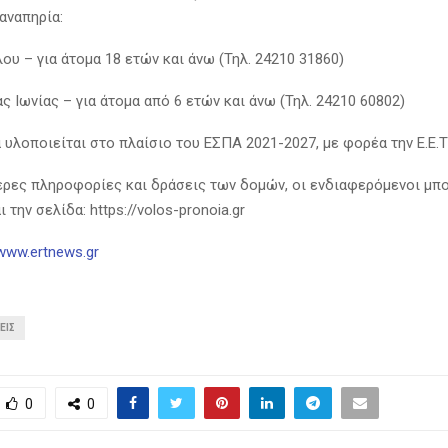
αναπηρία:
υ – για άτομα 18 ετών και άνω (Τηλ. 24210 31860)
 Ιωνίας – για άτομα από 6 ετών και άνω (Τηλ. 24210 60802)
υλοποιείται στο πλαίσιο του ΕΣΠΑ 2021-2027, με φορέα την Ε.Ε.Τ.
ερες πληροφορίες και δράσεις των δομών, οι ενδιαφερόμενοι μπ
 την σελίδα: https://volos-pronoia.gr
/www.ertnews.gr
ΕΙΣ
0
0