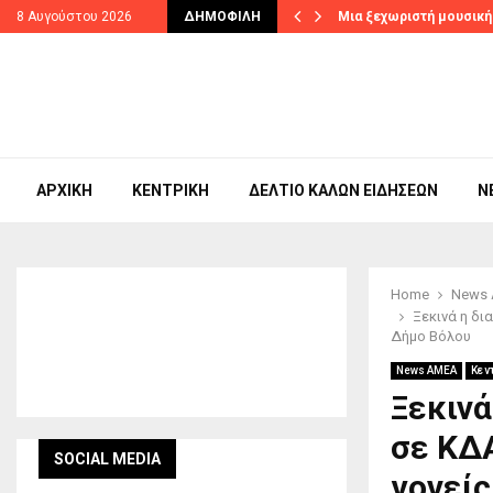
ράσια
8 Αυγούστου 2026
ΔΗΜΟΦΙΛΉ
Mια ξεχωριστή μουσική
ΑΡΧΙΚΉ
ΚΕΝΤΡΙΚΉ
ΔΕΛΤΊΟ ΚΑΛΏΝ ΕΙΔΉΣΕΩΝ
N
Home
News
Ξεκινά η δι
Δήμο Βόλου
News ΑΜΕΑ
Κεν
Ξεκινά
σε ΚΔ
SOCIAL MEDIA
γονείς