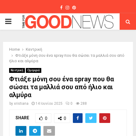
Facebook
Instagram
Pinterest
PRIMARY
MENU
Home
Κεντρική
Φτιάξε μόνη σου ένα spray που θα σώσει τα μαλλιά σου από
ήλιο και αλμύρα
Κεντρική
Ομορφιά
Φτιάξε μόνη σου ένα spray που θα
σώσει τα μαλλιά σου από ήλιο και
αλμύρα
by
xristiana
14 Ιουνίου 2025
0
288
SHARE
0
0