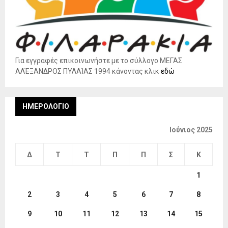
Για εγγραφές επικοινωνήστε με το σύλλογο ΜΕΓΑΣ
ΑΛΈΞΑΝΔΡΟΣ ΠΥΛΑΊΑΣ 1994 κάνοντας κλικ
εδώ
ΗΜΕΡΟΛΌΓΙΟ
Ιούνιος 2025
Δ
Τ
Τ
Π
Π
Σ
Κ
1
2
3
4
5
6
7
8
9
10
11
12
13
14
15