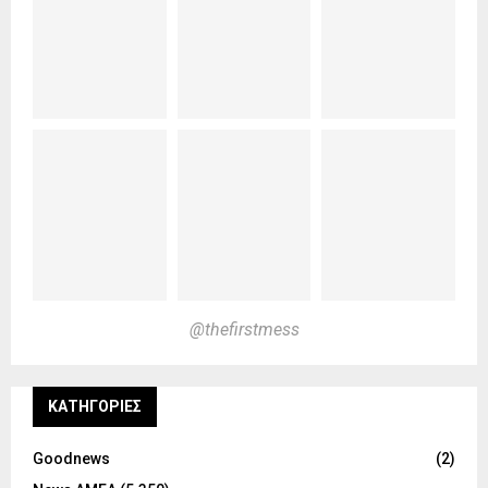
@thefirstmess
KΑΤΗΓΟΡΊΕΣ
Goodnews
(2)