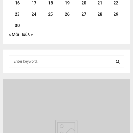
16
17
18
19
20
21
22
23
24
25
26
27
28
29
30
« Μάι
Ιούλ »
S
e
a
S
r
c
E
h
f
A
o
r
R
:
C
H