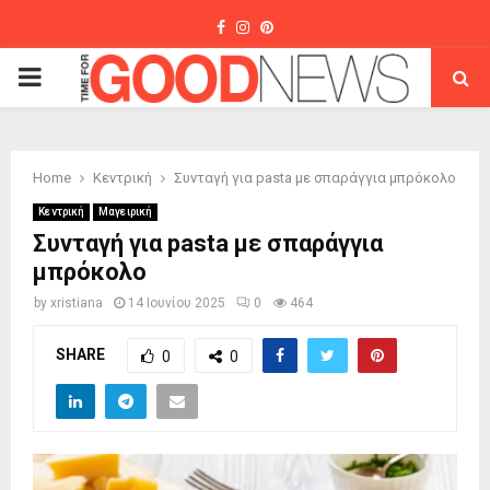
Facebook
Instagram
Pinterest
PRIMARY
MENU
Home
Κεντρική
Συνταγή για pasta με σπαράγγια μπρόκολο
Κεντρική
Μαγειρική
Συνταγή για pasta με σπαράγγια
μπρόκολο
by
xristiana
14 Ιουνίου 2025
0
464
SHARE
0
0