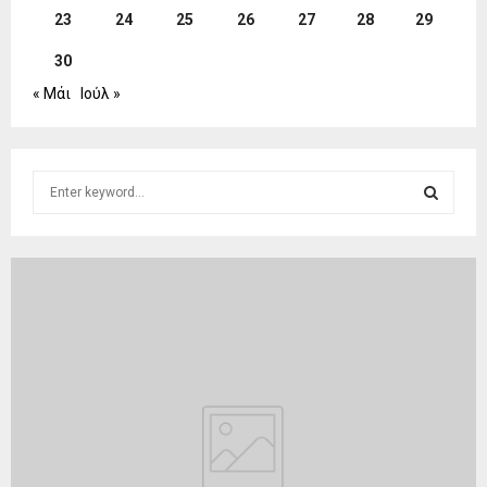
23
24
25
26
27
28
29
30
« Μάι
Ιούλ »
S
e
a
S
r
c
E
h
f
A
o
r
R
:
C
H