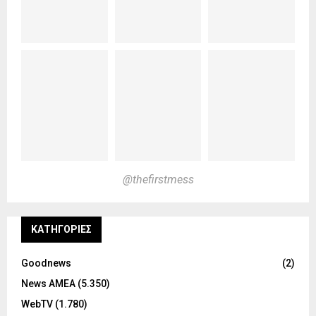
@thefirstmess
KΑΤΗΓΟΡΊΕΣ
Goodnews
(2)
News ΑΜΕΑ
(5.350)
WebTV
(1.780)