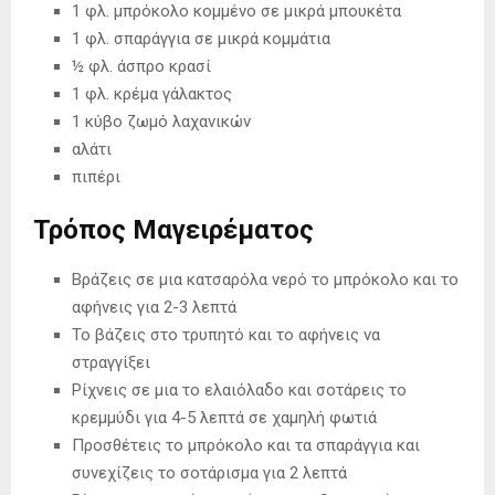
1 φλ. µπρόκολο κοµµένο σε µικρά µπουκέτα
1 φλ. σπαράγγια σε μικρά κοµµάτια
½ φλ. άσπρο κρασί
1 φλ. κρέµα γάλακτος
1 κύβο ζωµό λαχανικών
αλάτι
πιπέρι
Τρόπος Μαγειρέματος
Βράζεις σε μια κατσαρόλα νερό το µπρόκολο και το
αφήνεις για 2-3 λεπτά
Το βάζεις στο τρυπητό και το αφήνεις να
στραγγίξει
Ρίχνεις σε μια το ελαιόλαδο και σοτάρεις το
κρεµµύδι για 4-5 λεπτά σε χαμηλή φωτιά
Προσθέτεις το µπρόκολο και τα σπαράγγια και
συνεχίζεις το σοτάρισµα για 2 λεπτά