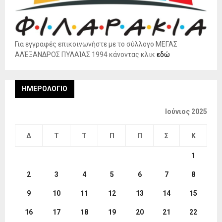
Για εγγραφές επικοινωνήστε με το σύλλογο ΜΕΓΑΣ
ΑΛΈΞΑΝΔΡΟΣ ΠΥΛΑΊΑΣ 1994 κάνοντας κλικ
εδώ
ΗΜΕΡΟΛΌΓΙΟ
Ιούνιος 2025
Δ
Τ
Τ
Π
Π
Σ
Κ
1
2
3
4
5
6
7
8
9
10
11
12
13
14
15
16
17
18
19
20
21
22