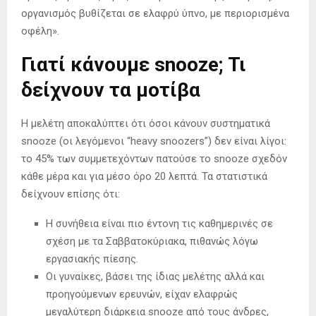
οργανισμός βυθίζεται σε ελαφρύ ύπνο, με περιορισμένα
οφέλη».
Γιατί κάνουμε snooze; Τι
δείχνουν τα μοτίβα
Η μελέτη αποκαλύπτει ότι όσοι κάνουν συστηματικά
snooze (οι λεγόμενοι “heavy snoozers”) δεν είναι λίγοι:
το 45% των συμμετεχόντων πατούσε το snooze σχεδόν
κάθε μέρα και για μέσο όρο 20 λεπτά. Τα στατιστικά
δείχνουν επίσης ότι:
Η συνήθεια είναι πιο έντονη τις καθημερινές σε
σχέση με τα Σαββατοκύριακα, πιθανώς λόγω
εργασιακής πίεσης.
Οι γυναίκες, βάσει της ίδιας μελέτης αλλά και
προηγούμενων ερευνών, είχαν ελαφρώς
μεγαλύτερη διάρκεια snooze από τους άνδρες,