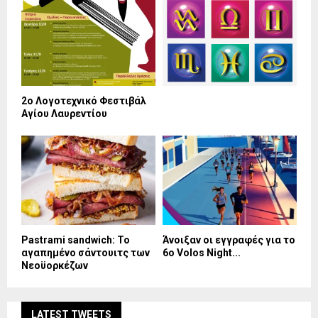
2ο Λογοτεχνικό Φεστιβάλ
Αγίου Λαυρεντίου
Pastrami sandwich: Το
Άνοιξαν οι εγγραφές για το
αγαπημένο σάντουιτς των
6ο Volos Night...
Νεοϋορκέζων
LATEST TWEETS