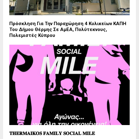
Πρόσκληση Για Την Παραχώρηση 4 Κυλικείων ΚΑΠΗ
Του Δήμου Θέρμης Σε ΑμΕΑ, Πολύτεκνους,
Πολεμιστές Κύπρου
𝐓𝐇𝐄𝐑𝐌𝐀𝐈𝐊𝐎𝐒 𝐅𝐀𝐌𝐈𝐋𝐘 𝐒𝐎𝐂𝐈𝐀𝐋 𝐌𝐈𝐋𝐄