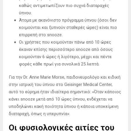
καθώς αντιμετωπίζουν πιο συχνά διαταραχές
ύπνου.
Άτομα με ακανόνιστο πρόγραμμα ύπνου (όσοι δεν
κοιμούνται και ξυπνούν σταθερές ώρες) είναι πιο
επιρρεπή στο snooze.
Οι χρήστες που κοιμούνταν πάνω από 10 ώρες
έκαναν επίσης περισσότερο snooze από όσους
κοιμούνταν 6 ώρες ή λιγότερο, μέχρι και πέντε
φορές κάθε πρωί για συνολικά 25 λεπτά.
Για την Dr. Anne Marie Morse, παιδονευρολόγο και ειδική
στην ιατρική του ύπνου στο Geisinger Medical Center,
αυτό το εύρημα ήταν ιδιαίτερα σημαντικό: «Όταν κάποιος
κάνει snooze μετά από 10 ώρες ύπνου, ενδέχεται να
υποδηλώνει κακή ποιότητα ύπνου ή κάποια υποκείμενη
διαταραχή, όπως η υπερυπνία».
Οι φυσιολογικές αιτίες του