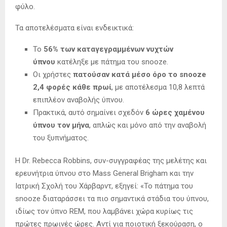
φύλο.
Τα αποτελέσματα είναι ενδεικτικά:
Το
56% των καταγεγραμμένων νυχτών
ύπνου
κατέληξε με πάτημα του snooze.
Οι χρήστες
πατούσαν κατά μέσο όρο το snooze
2,4 φορές κάθε πρωί
, με αποτέλεσμα 10,8 λεπτά
επιπλέον αναβολής ύπνου.
Πρακτικά, αυτό σημαίνει σχεδόν
6 ώρες χαμένου
ύπνου τον μήνα
, απλώς και μόνο από την αναβολή
του ξυπνήματος.
Η Dr. Rebecca Robbins, συν-συγγραφέας της μελέτης και
ερευνήτρια ύπνου στο Mass General Brigham και την
Ιατρική Σχολή του Χάρβαρντ, εξηγεί: «Το πάτημα του
snooze διαταράσσει τα πιο σημαντικά στάδια του ύπνου,
ιδίως τον ύπνο REM, που λαμβάνει χώρα κυρίως τις
πρώτες πρωινές ώρες. Αντί για ποιοτική ξεκούραση, ο