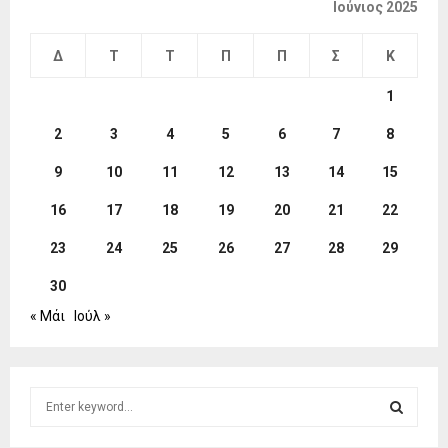
Ιούνιος 2025
Δ
Τ
Τ
Π
Π
Σ
Κ
1
2
3
4
5
6
7
8
9
10
11
12
13
14
15
16
17
18
19
20
21
22
23
24
25
26
27
28
29
30
« Μάι
Ιούλ »
S
e
a
S