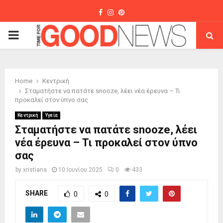
Facebook
Instagram
Pinterest
PRIMARY
MENU
Home
Κεντρική
Σταματήστε να πατάτε snooze, λέει νέα έρευνα – Τι
προκαλεί στον ύπνο σας
Κεντρική
Υγεία
Σταματήστε να πατάτε snooze, λέει
νέα έρευνα – Τι προκαλεί στον ύπνο
σας
by
xristiana
10 Ιουνίου 2025
0
433
SHARE
0
0