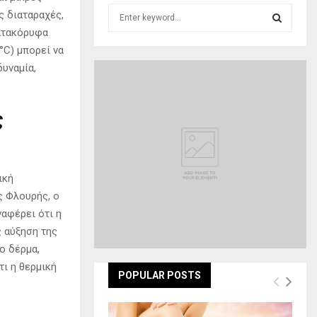
S
ς διαταραχές,
e
κατακόρυφα
a
S
°C) μπορεί να
r
υναμία,
c
E
h
f
A
ς
o
r
R
:
C
ική
H
ς Φλουρής, ο
αφέρει ότι η
 αύξηση της
ο δέρμα,
ι η θερμική
POPULAR POSTS