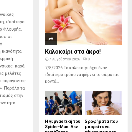
υναίκες
η, ιδιαίτερα
Δρ Φλουρής.
όσο οι
μό
Καλοκαίρι στα άκρα!
η ικανότητα
θερμική
7 Αυγούστου 2026
0
ναίκες, παρά
7/8/2026 Το καλοκαίρι έχει έναν
ις μελέτες
ιδιαίτερο τρόπο να φέρνει το σώμα πιο
με παράγοντες
κοντά...
». Παρόλα τα
τισμός στην
κανότητα
Η γυμναστική του
5 ροφήματα που
Spider-Man: Δεν
μπορείτε να