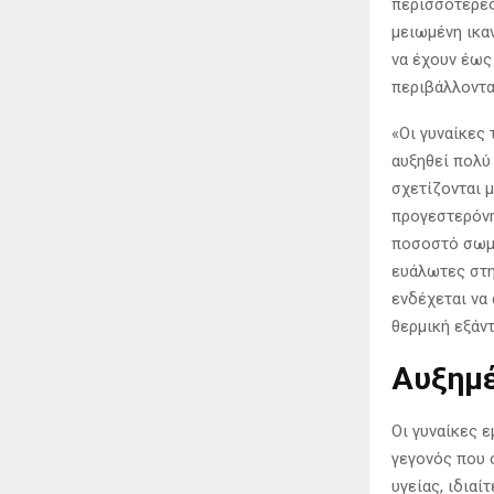
περισσότερες
μειωμένη ικα
να έχουν έως
περιβάλλοντα
«Οι γυναίκες
αυξηθεί πολύ
σχετίζονται 
προγεστερόνη
ποσοστό σωμα
ευάλωτες στη
ενδέχεται να
θερμική εξάν
Αυξημέ
Οι γυναίκες 
γεγονός που 
υγείας, ιδιαί