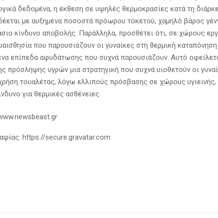
ογικά δεδομένα, η έκθεση σε υψηλές θερμοκρασίες κατά τη διάρκε
δέεται με αυξημένα ποσοστά πρόωρου τοκετού, χαμηλό βάρος γέν
άσιο κίνδυνο αποβολής. Παράλληλα, προσθέτει ότι, σε χώρους εργ
υαισθησία που παρουσιάζουν οι γυναίκες στη θερμική καταπόνηση
ένα επίπεδα αφυδάτωσης που συχνά παρουσιάζουν. Αυτό οφείλετ
ης πρόσληψης υγρών μια στρατηγική που συχνά υιοθετούν οι γυνα
χρήση τουαλέτας, λόγω ελλιπούς πρόσβασης σε χώρους υγιεινής,
ίνδυνο για θερμικές ασθένειες.
/www.newsbeast.gr
ίας: https://secure.gravatar.com