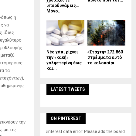
χρειάζεστε
πίνετε πριν τον...
υπερδυνάμεις…
Μόνο...
 -όπως η
υς να
ς ίδιες
μεγαλύτερο
Δρ Φλουρής
Νέο χάπι ρίχνει
«Στάχτη» 272.860
 μεταξύ
την «κακή»
στρέμματα αυτό
πτομέρειες
χοληστερίνη έως
το καλοκαίρι
και...
τά τα
ετεχόντων),
καθημερινής
LATEST TWEETS
ON PINTEREST
εικνύουν την
, με τις
pinterest data error: Please add the board