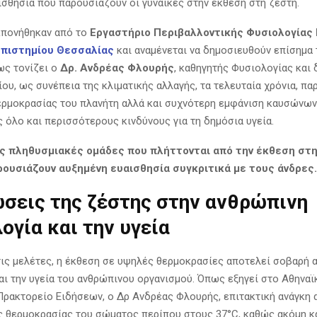
ισθησία που παρουσιάζουν οι γυναίκες στην έκθεση στη ζέστη.
κπονήθηκαν από το
Εργαστήριο Περιβαλλοντικής Φυσιολογίας
πιστημίου Θεσσαλίας
και αναμένεται να δημοσιευθούν επίσημα
ως τονίζει ο
Δρ. Ανδρέας Φλουρής
, καθηγητής Φυσιολογίας και 
ου, ως συνέπεια της κλιματικής αλλαγής, τα τελευταία χρόνια, πα
ερμοκρασίας του πλανήτη αλλά και συχνότερη εμφάνιση καυσώνων
 όλο και περισσότερους κινδύνους για τη δημόσια υγεία.
ς πληθυσμιακές ομάδες που πλήττονται από την έκθεση στη 
ρουσιάζουν αυξημένη ευαισθησία συγκριτικά με τους άνδρες.
σεις της ζέστης στην ανθρώπινη
ογία και την υγεία
ις μελέτες, η έκθεση σε υψηλές θερμοκρασίες αποτελεί σοβαρή α
αι την υγεία του ανθρώπινου οργανισμού. Όπως εξηγεί στο Αθηναϊ
ρακτορείο Ειδήσεων, ο Δρ Ανδρέας Φλουρής, επιτακτική ανάγκη 
ς θερμοκρασίας του σώματος περίπου στους 37°C, καθώς ακόμη κα