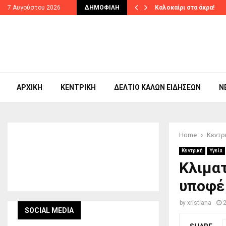
 υλοποίησης το πρωτοποριακό…
7 Αυγούστου 2026
ΔΗΜΟΦΙΛΉ
Καλοκαίρι στα άκρα!
ΑΡΧΙΚΉ
ΚΕΝΤΡΙΚΉ
ΔΕΛΤΊΟ ΚΑΛΏΝ ΕΙΔΉΣΕΩΝ
N
Home
Κεντρ
Κεντρική
Υγεία
Κλιματ
υποφέ
by
xristiana
SOCIAL MEDIA