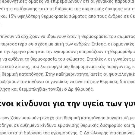
 ερευνητικές ομάδες να επιβεβαιώνουν ότι οι γυναίκες παρουσιά
νότητα εφίδρωσης κατά τη διάρκεια της σωματικής άσκησης και τ
 και 15% υψηλότερη θερμοκρασία σώματος από τους άνδρες σε θ
.
 τείνουν να αρχίζουν να ιδρώνουν όταν η θερμοκρασία του σώματός
 περισσότερο σε σχέση με αυτή των ανδρών. Επίσης, οι ορμονικές
με την έμμηνο ρύση και την εγκυμοσύνη επηρεάζουν τη θερμορύθμισ
 να αυξάνει τη θερμοκρασία του σώματος. Επιπλέον, οι γυναίκες 
τικού λίπους, που λειτουργεί ως θερμομονωτικός παράγοντας, εί
 θερμική καταπόνηση. Στην καθημερινότητα, αυτές οι φυσιολογικ
 αυξήσουν τον κίνδυνο οι γυναίκες να αναπτύξουν θερμικές διατα
τληση και θερμοπληξία» τονίζει ο Δρ Φλουρής.
νοι κίνδυνοι για την υγεία των γ
εμφανίζουν μειωμένη ανοχή στη θερμική καταπόνηση συγκριτικά με
οδηγεί σε αυξημένο κίνδυνο εμφάνισης θερμικής δυσφορίας και 
τερα κατά τη διάρκεια της εγκυμοσύνης. Ο Δρ Φλουρής επισημαίνε