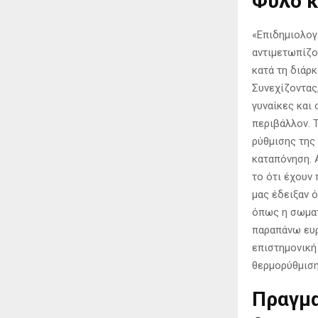
Φύλο κ
«Επιδημιολογ
αντιμετωπίζο
κατά τη διάρ
Συνεχίζοντας
γυναίκες και
περιβάλλον. 
ρύθμισης της
καταπόνηση. 
το ότι έχουν
μας έδειξαν 
όπως η σωματ
παραπάνω ευρ
επιστημονική
θερμορύθμιση
Πραγμα