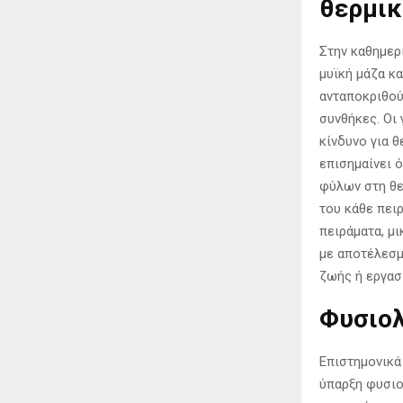
θερμικ
Στην καθημερ
μυϊκή μάζα κ
ανταποκριθού
συνθήκες. Οι
κίνδυνο για 
επισημαίνει 
φύλων στη θε
του κάθε πει
πειράματα, μ
με αποτέλεσμ
ζωής ή εργασ
Φυσιολ
Επιστημονικά
ύπαρξη φυσιο