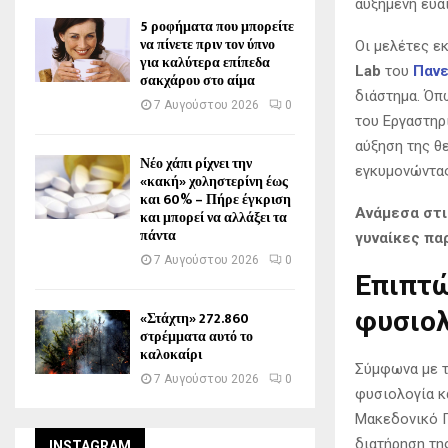
αυξημένη ευα
5 ροφήματα που μπορείτε
να πίνετε πριν τον ύπνο
Οι μελέτες ε
για καλύτερα επίπεδα
Lab
του
Πανε
σακχάρου στο αίμα
διάστημα. Όπ
7 Αυγούστου 2026
0
του Εργαστηρί
αύξηση της θ
Νέο χάπι ρίχνει την
εγκυμονώντας
«κακή» χοληστερίνη έως
και 60% – Πήρε έγκριση
Ανάμεσα στι
και μπορεί να αλλάξει τα
πάντα
γυναίκες πα
7 Αυγούστου 2026
0
Επιπτώ
φυσιολ
«Στάχτη» 272.860
στρέμματα αυτό το
καλοκαίρι
Σύμφωνα με τ
7 Αυγούστου 2026
0
φυσιολογία κ
Μακεδονικό Π
διατήρηση τη
INSTAGRAM