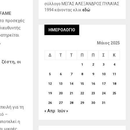
σύλλογο ΜΕΓΑΣ ΑΛΈΞΑΝΔΡΟΣ ΠΥΛΑΊΑΣ
1994 κάνοντας κλικ
εδώ
 FAME
 το προσεχές
διευθυντής
ΗΜΕΡΟΛΌΓΙΟ
ρατηρείται
,
Μάιος 2025
Δ
Τ
Τ
Π
Π
Σ
Κ
ζέστη, οι
1
2
3
4
5
6
7
8
9
10
11
12
13
14
15
16
17
18
19
20
21
22
23
24
25
26
27
28
29
30
31
πειλή για τη
« Απρ
Ιούν »
κό –
αποτελεί η
ι μικρές