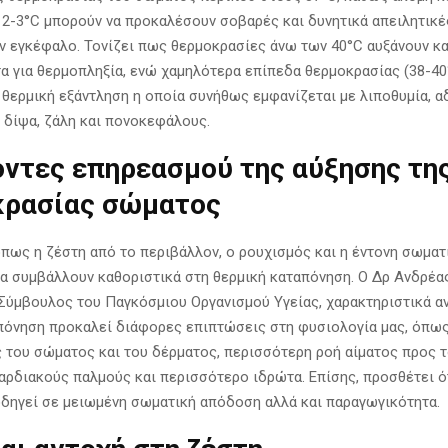
 2-3°C μπορούν να προκαλέσουν σοβαρές και δυνητικά απειλητικέ
ον εγκέφαλο. Τονίζει πως θερμοκρασίες άνω των 40°C αυξάνουν 
τα για θερμοπληξία, ενώ χαμηλότερα επίπεδα θερμοκρασίας (38-40
θερμική εξάντληση η οποία συνήθως εμφανίζεται με λιποθυμία, αδ
η δίψα, ζάλη και πονοκεφάλους.
ντες επηρεασμού της αύξησης τη
κρασίας σώματος
πως η ζέστη από το περιβάλλον, ο ρουχισμός και η έντονη σωματ
α συμβάλλουν καθοριστικά στη θερμική καταπόνηση. Ο Δρ Ανδρέα
 Σύμβουλος του Παγκόσμιου Οργανισμού Υγείας, χαρακτηριστικά αν
πόνηση προκαλεί διάφορες επιπτώσεις στη φυσιολογία μας, όπως
 του σώματος και του δέρματος, περισσότερη ροή αίματος προς τ
αρδιακούς παλμούς και περισσότερο ιδρώτα. Επίσης, προσθέτει ότ
δηγεί σε μειωμένη σωματική απόδοση αλλά και παραγωγικότητα.