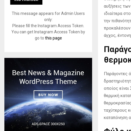
αυξήσεις των
ιδιαίτερα στ
This message appears for Admin Users
only:
την πιθανότη
Please fill the Instagram Access Token.
προκαλέσουν 
You can get Instagram Access Token by
άγχος, έντον
go to
this page
Παράγο
θερμο
Παράγοντες ό
δραστηριότητ
οποίος είναι
θερμική κατα
θερμοκρασίας
ταχύτερους κ
καταπόνηση ο