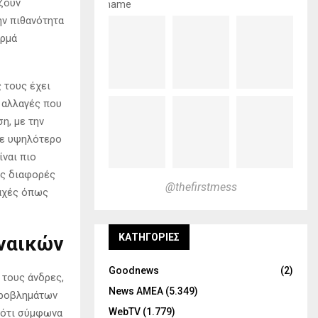
ζουν
name
ην πιθανότητα
ερμά
 τους έχει
 αλλαγές που
η, με την
με υψηλότερο
ναι πιο
ές διαφορές
@thefirstmess
ραχές όπως
KΑΤΗΓΟΡΊΕΣ
υναικών
Goodnews
(2)
 τους άνδρες,
News ΑΜΕΑ
(5.349)
προβλημάτων
WebTV
(1.779)
ι ότι σύμφωνα