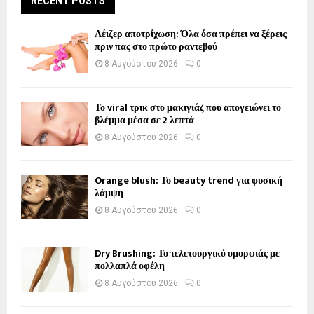
RECENT POSTS
Λέιζερ αποτρίχωση: Όλα όσα πρέπει να ξέρεις
πριν πας στο πρώτο ραντεβού
8 Αυγούστου 2026
0
Το viral τρικ στο μακιγιάζ που απογειώνει το
βλέμμα μέσα σε 2 λεπτά
8 Αυγούστου 2026
0
Orange blush: Το beauty trend για φυσική
λάμψη
8 Αυγούστου 2026
0
Dry Brushing: Το τελετουργικό ομορφιάς με
πολλαπλά οφέλη
8 Αυγούστου 2026
0