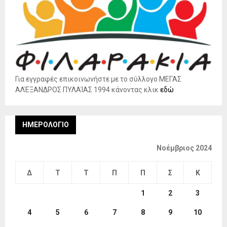
Για εγγραφές επικοινωνήστε με το σύλλογο ΜΕΓΑΣ
ΑΛΈΞΑΝΔΡΟΣ ΠΥΛΑΊΑΣ 1994 κάνοντας κλικ
εδώ
ΗΜΕΡΟΛΌΓΙΟ
Νοέμβριος 2024
Δ
Τ
Τ
Π
Π
Σ
Κ
1
2
3
4
5
6
7
8
9
10