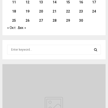
11
12
13
14
15
16
17
18
19
20
21
22
23
24
25
26
27
28
29
30
« Οκτ
Δεκ »
S
e
a
S
r
c
E
h
f
A
o
r
R
:
C
H