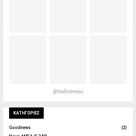
@thefirstmess
KΑΤΗΓΟΡΊΕΣ
Goodnews
(2)