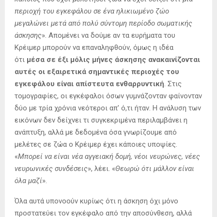
περιοχή του εγκεφάλου σε ένα ηλικιωμένο ζώο
μεγαλώνει μετά από πολύ σύντομη περίοδο σωματικής
άσκησης
». Απομένει να δούμε αν τα ευρήματα του
Κρέιμερ μπορούν να επαναληφθούν, όμως η ιδέα
ότι
μέσα σε έξι μόλις μήνες άσκησης ανακαινίζονται
αυτές οι εξαιρετικά σημαντικές περιοχές του
εγκεφάλου είναι απίστευτα ενθαρρυντική
. Στις
τομογραφίες, οι εγκέφαλοι όσων γυμνάζονταν φαίνονταν
δύο με τρία χρόνια νεότεροι απ’ ό,τι ήταν. Η ανάλυση των
εικόνων δεν δείχνει τι συγκεκριμένα περιλαμβάνει η
ανάπτυξη, αλλά με δεδομένα όσα γνωρίζουμε από
μελέτες σε ζώα ο Κρέιμερ έχει κάποιες υποψίες.
«
Μπορεί να είναι νέα αγγειακή δομή, νέοι νευρώνες, νέες
νευρωνικές συνδέσεις
», λέει. «
Θεωρώ ότι μάλλον είναι
όλα μαζί
».
Όλα αυτά υπονοούν κυρίως ότι η άσκηση όχι μόνο
προστατεύει τον εγκέφαλο από την αποσύνθεση, αλλά