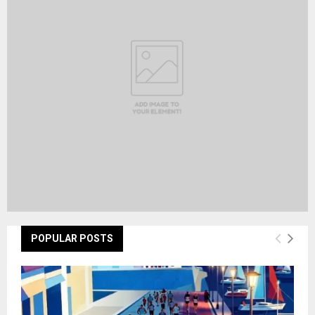
r
R
:
C
H
POPULAR POSTS