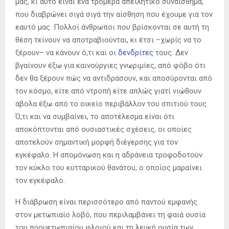
μας, κι αυτό είναι ένα τρομερά απειλητικό συναίσθημα,
που διαβρώνει σιγά σιγά την αίσθηση που έχουμε για τον
εαυτό μας. Πολλοί άνθρωποι που βρίσκονται σε αυτή τη
θέση τείνουν να αποτραβιούνται, κι έτσι –χωρίς να το
ξέρουν– να κάνουν ό,τι και οι
δενδρίτες
τους. Δεν
βγαίνουν έξω για καινούργιες γνωριμίες, από φόβο ότι
δεν θα ξέρουν πώς να αντιδράσουν, και αποσύρονται από
τον κόσμο, είτε από ντροπή είτε απλώς γιατί νιώθουν
άβολα έξω από το οικείο περιβάλλον του σπιτιού τους.
Ό,τι και να συμβαίνει, το αποτέλεσμα είναι ότι
αποκόπτονται από ουσιαστικές σχέσεις, οι οποίες
αποτελούν σημαντική μορφή διέγερσης για τον
εγκέφαλο. Η απομόνωση και η αδράνεια τροφοδοτούν
τον κύκλο του κυτταρικού θανάτου, ο οποίος μαραίνει
τον εγκέφαλο.
Η διάβρωση είναι περισσότερο από παντού εμφανής
στον μετωπιαίο λοβό, που περιλαμβάνει τη φαιά ουσία
του προμετωπιαίου φλοιού και τη λευκή ουσία των