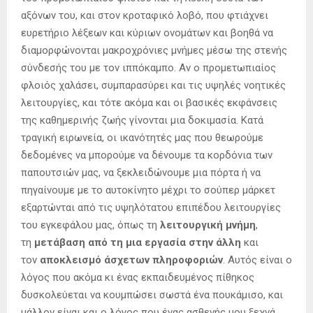
αξόνων του, και στον κροταφικό λοβό, που φτιάχνει
ευρετήριο λέξεων και κύριων ονομάτων και βοηθά να
διαμορφώνονται μακροχρόνιες μνήμες μέσω της στενής
σύνδεσής του με τον ιππόκαμπο. Αν ο προμετωπιαίος
φλοιός χαλάσει, συμπαρασύρει και τις υψηλές νοητικές
λειτουργίες, και τότε ακόμα και οι βασικές εκφάνσεις
της καθημερινής ζωής γίνονται μια δοκιμασία. Κατά
τραγική ειρωνεία, οι ικανότητές μας που θεωρούμε
δεδομένες να μπορούμε να δένουμε τα κορδόνια των
παπουτσιών μας, να ξεκλειδώνουμε μια πόρτα ή να
πηγαίνουμε με το αυτοκίνητο μέχρι το σούπερ μάρκετ
εξαρτώνται από τις υψηλότατου επιπέδου λειτουργίες
του εγκεφάλου μας, όπως τη
λειτουργική μνήμη
,
τη
μετάβαση από τη μια εργασία στην άλλη
και
τον
αποκλεισμό άσχετων πληροφοριών
. Αυτός είναι ο
λόγος που ακόμα κι ένας εκπαιδευμένος πίθηκος
δυσκολεύεται να κουμπώσει σωστά ένα πουκάμισο, και
μάλλον είναι και ο λόγος που ένας ασθενής μου ξεχνά