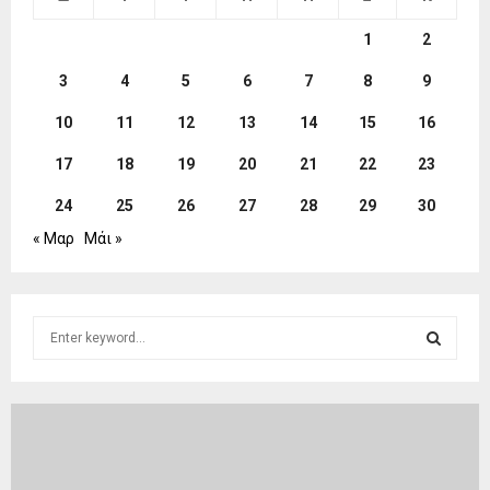
1
2
3
4
5
6
7
8
9
10
11
12
13
14
15
16
17
18
19
20
21
22
23
24
25
26
27
28
29
30
« Μαρ
Μάι »
S
e
a
S
r
c
E
h
f
A
o