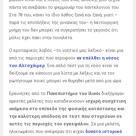
πάντα να ανεβάσει το φερμουάρ του παντελονιού του.
Στα 78 του, κάνει το ίδιο λάθος ξανά και ξανά, γιατί –
παρά τις επιπλήξεις της γυναίκας του– η λειτουργική
μνήμη του δεν μπορεί να συγκρατήσει το γεγονός ότι
μόλις έχει πάει στην τουαλέτα.
Ο κροταφικός λοβός –το νοητικό μας λεξικό– είναι μια
από τις περιοχές που ατροφούν
αν επέλθει η νόσος
του Αλτσχάιμερ
. Ένα απλό τεστ για τη νόσο είναι να
δείξουμε σε κάποιον μια λίστα με λέξεις και να τον
ρωτήσουμε ποιες μπορεί να θυμηθεί μετά από μία ώρα.
Ερευνητές από το
Πανεπιστήμιο του Ιλινόι
διεξήγαγαν
αρκετές μελέτες που καταδεικνύουν
ισχυρή συσχέτιση
ανάμεσα στο επίπεδο της φυσικής κατάστασης και
την καλύτερη απόδοση σε τεστ που στοχεύουν σε
αυτές τις περιοχές του εγκεφάλου.
Σε μια μελέτη,
ηλικιωμένοι που ανέφεραν ότι είχαν
δυνατό ιστορικό