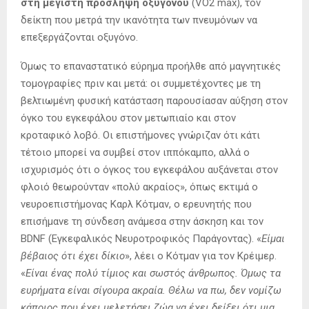
στη μέγιστη πρόσληψη οξυγόνου
(VO2 max), τον
δείκτη που μετρά την ικανότητα των πνευμόνων να
επεξεργάζονται οξυγόνο.
Όμως το επαναστατικό εύρημα προήλθε από μαγνητικές
τομογραφίες πριν και μετά: οι συμμετέχοντες με τη
βελτιωμένη φυσική κατάσταση παρουσίασαν αύξηση στον
όγκο του εγκεφάλου στον μετωπιαίο και στον
κροταφικό λοβό. Οι επιστήμονες γνώριζαν ότι κάτι
τέτοιο μπορεί να συμβεί στον ιππόκαμπο, αλλά ο
ισχυρισμός ότι ο όγκος του εγκεφάλου αυξάνεται στον
φλοιό θεωρούνταν «πολύ ακραίος», όπως εκτιμά ο
νευροεπιστήμονας Καρλ Κότμαν, ο ερευνητής που
επισήμανε τη σύνδεση ανάμεσα στην άσκηση και τον
BDNF (Εγκεφαλικός Νευροτροφικός Παράγοντας). «
Είμαι
βέβαιος ότι έχει δίκιο
», λέει ο Κότμαν για τον Κρέιμερ.
«
Είναι ένας πολύ τίμιος και σωστός άνθρωπος. Όμως τα
ευρήματα είναι σίγουρα ακραία. Θέλω να πω, δεν νομίζω
κάποιος που έχει μελετήσει ζώα να έχει δείξει ότι μια