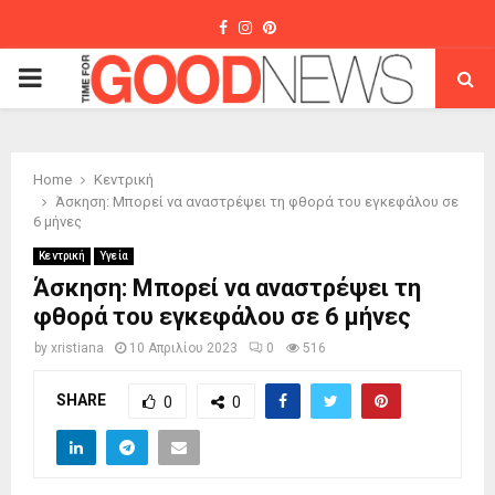
Facebook
Instagram
Pinterest
PRIMARY
MENU
Home
Κεντρική
Άσκηση: Μπορεί να αναστρέψει τη φθορά του εγκεφάλου σε
6 μήνες
Κεντρική
Υγεία
Άσκηση: Μπορεί να αναστρέψει τη
φθορά του εγκεφάλου σε 6 μήνες
by
xristiana
10 Απριλίου 2023
0
516
SHARE
0
0