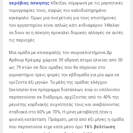
αερόβιας άσκησης
έδειξαν, σύμφωνα με τις μαγνητικές
τομογραφίες τους, σαφώς πιο καλοδιατηρημένο
εγκέφαλο. Όμως μια συσχέτιση για τους επιστήμονες
του εργαστηρίου είναι απλώς κάτι ενδιαφέρον. Ήθελαν
να δουν αν η άσκηση προκαλεί δομικές αλλαγές σε αυτές
τις περιοχές.
Μια ομάδα με επικεφαλής τον νευροεπιστήμονα Δρ
Άρθουρ Κρέιμερ χώρισε 59 αδρανή άτομα ηλικίας από 50
ως 79 ετών σε δύο ομάδες που θα πήγαιναν στο
γυμναστήριο τρεις φορές την εβδομάδα για μία ώρα σε
ορίζοντα έξι μηνών. Τα μέλη της ομάδας ελέγχου
ξεκίνησαν ένα πρόγραμμα διατάσεων, ενώ οι υπόλοιποι
περπατούσαν σε διάδρομο, αρχίζοντας από το 40% της
μέγιστης καρδιακής συχνότητάς τους και ανεβαίνοντας
σταδιακά στο 60% με 70%, Η μόνη μεταβλητή ήταν η
φυσική κατάσταση. Πράγματι, μετά από έξι μήνες η ομάδα
που περπατούσε είχε κατά μέσο όρο
16% βελτίωση