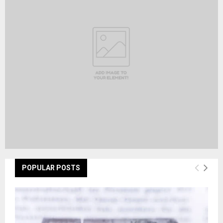
r
R
:
C
H
POPULAR POSTS