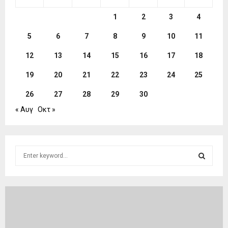
1
2
3
4
5
6
7
8
9
10
11
12
13
14
15
16
17
18
19
20
21
22
23
24
25
26
27
28
29
30
« Αυγ
Οκτ »
S
e
a
S
r
c
E
h
f
A
o