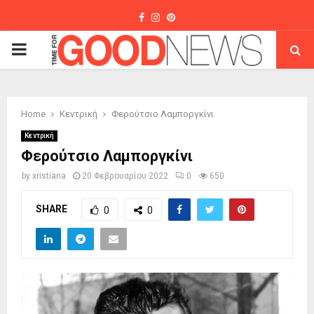
Facebook
Instagram
Pinterest
PRIMARY
MENU
Home
Κεντρική
Φερούτσιο Λαμποργκίνι
Κεντρική
Φερούτσιο Λαμποργκίνι
by
xristiana
20 Φεβρουαρίου 2022
0
650
SHARE
0
0