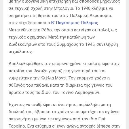
με την οικογενειακή επιχείρηση και σπούδασε μηχανικός
σε τεχνική σχολή στην Μπολόνια. Το 1940 κλήθηκε να
υπηρετήσει τη θητεία του στην Πολεμική Αεροπορία,
όταν είχε ξεσπάσει ο
Β’ Παγκόσμιος Πόλεμος
.
Μετατέθηκε στη Ρόδο, την οποία κατείχαν οι Ιταλοί, ως
τεχνικός οχημάτων. Μετά την κατάληψη των
Δωδεκανήσων από τους Συμμάχους το 1945, συνελήφθη
αιχμάλωτος.
Απελευθερώθηκε τον επόμενο χρόνο κι επέστρεψε στην
πατρίδα του. Άνοιξε γκαράζ στη γενέτειρά του και
νυμφεύτηκε την Κλέλια Μόντι. Τον επόμενο χρόνο η
σύζυγός του πέθανε, κατά τη διάρκεια της γέννας του
πρώτου τους παιδιού, του Τονίνο Λαμποργκίνι.
Έχοντας να αναθρέψει κι ένα νήπιο, παράλληλα με τη
δουλειά του, έβρισκε το χρόνο να συμμετέχει σε αγώνες
αυτοκινήτου με ένα «φτιαγμένο» από τον ίδιο Fiat
Topolino. Ένα ατύχημα σ’ έναν αγώνα αντοχής (έπεσε στην