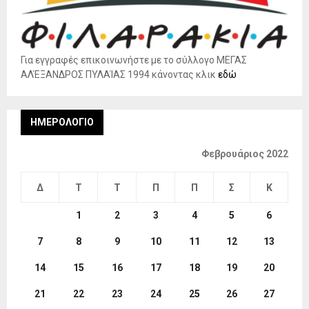
Για εγγραφές επικοινωνήστε με το σύλλογο ΜΕΓΑΣ
ΑΛΈΞΑΝΔΡΟΣ ΠΥΛΑΊΑΣ 1994 κάνοντας κλικ
εδώ
ΗΜΕΡΟΛΌΓΙΟ
Φεβρουάριος 2022
Δ
Τ
Τ
Π
Π
Σ
Κ
1
2
3
4
5
6
7
8
9
10
11
12
13
14
15
16
17
18
19
20
21
22
23
24
25
26
27