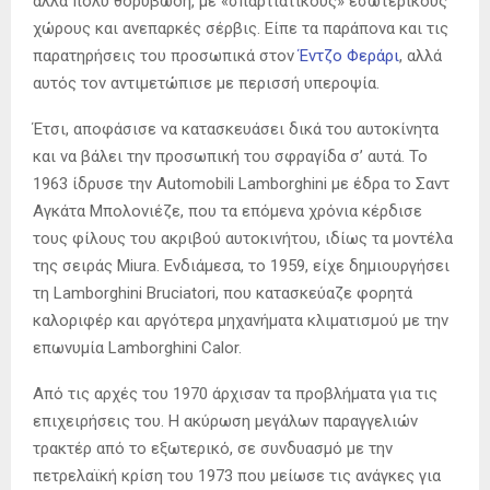
αλλά πολύ θoρυβώδη, με «σπαρτιάτικους» εσωτερικούς
χώρους και ανεπαρκές σέρβις. Είπε τα παράπονα και τις
παρατηρήσεις του προσωπικά στον
Έντζο Φεράρι
, αλλά
αυτός τον αντιμετώπισε με περισσή υπεροψία.
Έτσι, αποφάσισε να κατασκευάσει δικά του αυτοκίνητα
και να βάλει την προσωπική του σφραγίδα σ’ αυτά. Το
1963 ίδρυσε την Automobili Lamborghini με έδρα το Σαντ
Αγκάτα Μπολονιέζε, που τα επόμενα χρόνια κέρδισε
τους φίλους του ακριβού αυτοκινήτου, ιδίως τα μοντέλα
της σειράς Miura. Ενδιάμεσα, το 1959, είχε δημιουργήσει
τη Lamborghini Bruciatori, που κατασκεύαζε φορητά
καλοριφέρ και αργότερα μηχανήματα κλιματισμού με την
επωνυμία Lamborghini Calor.
Από τις αρχές του 1970 άρχισαν τα προβλήματα για τις
επιχειρήσεις του. Η ακύρωση μεγάλων παραγγελιών
τρακτέρ από το εξωτερικό, σε συνδυασμό με την
πετρελαϊκή κρίση του 1973 που μείωσε τις ανάγκες για