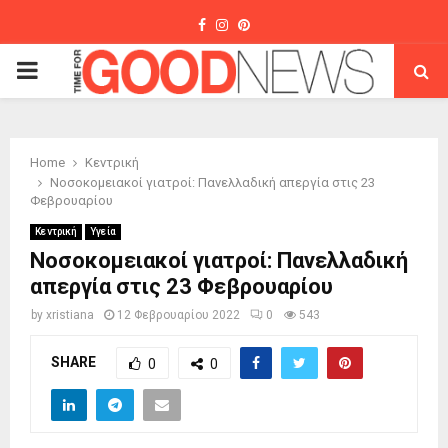
Facebook
Instagram
Pinterest
PRIMARY
MENU
Home
Κεντρική
Νοσοκομειακοί γιατροί: Πανελλαδική απεργία στις 23
Φεβρουαρίου
Κεντρική
Υγεία
Νοσοκομειακοί γιατροί: Πανελλαδική
απεργία στις 23 Φεβρουαρίου
by
xristiana
12 Φεβρουαρίου 2022
0
543
SHARE
0
0