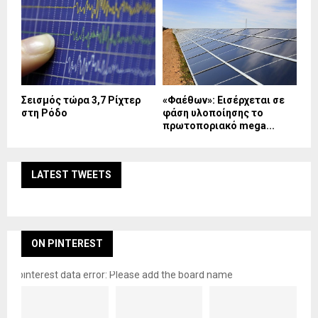
Σεισμός τώρα 3,7 Ρίχτερ
«Φαέθων»: Εισέρχεται σε
στη Ρόδο
φάση υλοποίησης το
πρωτοποριακό mega...
LATEST TWEETS
ON PINTEREST
pinterest data error: Please add the board name