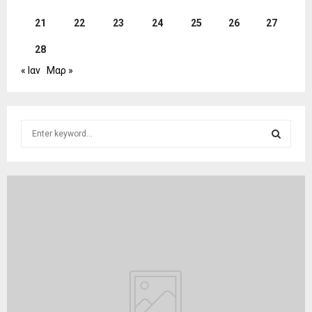
21
22
23
24
25
26
27
28
« Ιαν
Μαρ »
S
e
a
S
r
c
E
h
f
A
o
r
R
:
C
H