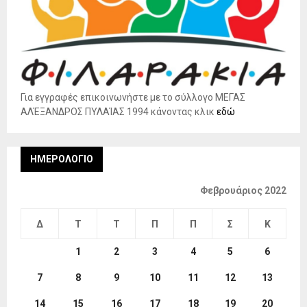
Για εγγραφές επικοινωνήστε με το σύλλογο ΜΕΓΑΣ
ΑΛΈΞΑΝΔΡΟΣ ΠΥΛΑΊΑΣ 1994 κάνοντας κλικ
εδώ
ΗΜΕΡΟΛΌΓΙΟ
Φεβρουάριος 2022
Δ
Τ
Τ
Π
Π
Σ
Κ
1
2
3
4
5
6
7
8
9
10
11
12
13
14
15
16
17
18
19
20