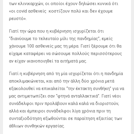
των κλινικαρχών, οι οποίοι έχουν δηλώσει κυνικά ότι
«οι covid ασθενείς κοστίζουν πολύ και δεν έχουμε
ρευστό».
Γιατί την ώρα που η κυβέρνηση ισχυρίζεται ότι
“διανύουμε το τελευταίο μίλι της πανδημίας”, εμείς
χάνουμε 100 ασθενείς μας τη μέρα. Γιατί ξέρουμε ότι θα
είχαμε καταφέρει να σώσουμε πολλούς περισσότερους
αν είχαν ικανοποιηθεί τα αιτήματά μας.
Γιατί η κυβέρνηση από τη μία ισχυρίζεται ότι η πανδημία
αποκλιμακώνεται, και από την άλλη δύο χρόνια μετά
εξακολουθεί να επικαλείται “την έκτακτη συνθήκη” για να
μας αντιμετωπίζει σαν “φτηνά ανταλλακτικά”. Γιατί νέοι
συνάδελφοι πριν προλάβουν καλά καλά να διοριστούν,
αλλά και έμπειροι συνάδελφοι λίγα χρόνια πριν τη
συνταξιοδότηση εξωθούνται σε παραίτηση εξαιτίας των
άθλιων συνθηκών εργασίας.