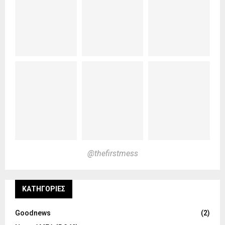
@thefirstmess
KΑΤΗΓΟΡΊΕΣ
Goodnews
(2)