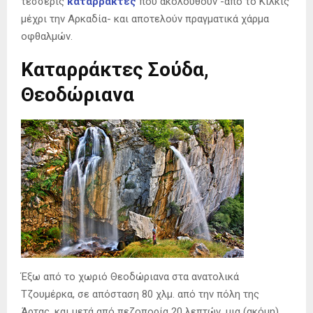
τέσσερις
καταρράκτες
που ακολουθούν -από το Κιλκίς
μέχρι την Αρκαδία- και αποτελούν πραγματικά χάρμα
οφθαλμών.
Καταρράκτες Σούδα,
Θεοδώριανα
Έξω από το χωριό Θεοδώριανα στα ανατολικά
Τζουμέρκα, σε απόσταση 80 χλμ. από την πόλη της
Άρτας, και μετά από πεζοπορία 20 λεπτών, μια (ακόμη)