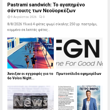
Pastrami sandwich: Το αγαπημένο
σάντουιτς των Νεοϋορκέζων
9 Αυγούστου 2026
0
8/8/2026 Υλικά 4 φέτες ψωμί σίκαλης 250 γρ. παστράμι,
κομμένο σε λεπτές φέτες...
Άνοιξαν οι εγγραφές για το
Πρωτοσέλιδα εφημερίδων
6ο Volos Night...