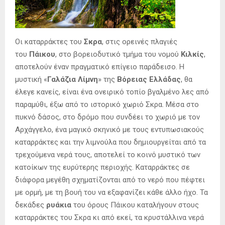
Οι καταρράκτες του
Σκρα
, στις ορεινές πλαγιές
του
Πάικου
, στο βορειοδυτικό τμήμα του νομού
Κιλκίς
,
αποτελούν έναν πραγματικό επίγειο παράδεισο. Η
μυστική «
Γαλάζια Λίμνη
» της
Βόρειας Ελλάδας
, θα
έλεγε κανείς, είναι ένα ονειρικό τοπίο βγαλμένο λες από
παραμύθι, έξω από το ιστορικό χωριό Σκρα. Μέσα στο
πυκνό δάσος, στο δρόμο που συνδέει το χωριό με τον
Αρχάγγελο, ένα μαγικό σκηνικό με τους εντυπωσιακούς
καταρράκτες και την λιμνούλα που δημιουργείται από τα
τρεχούμενα νερά τους, αποτελεί το κοινό μυστικό των
κατοίκων της ευρύτερης περιοχής. Καταρράκτες σε
διάφορα μεγέθη σχηματίζονται από το νερό που πέφτει
με ορμή, με τη βουή του να εξαφανίζει κάθε άλλο ήχο. Τα
δεκάδες
ρυάκια
του όρους Πάικου καταλήγουν στους
καταρράκτες του Σκρα κι από εκεί, τα κρυστάλλινα νερά