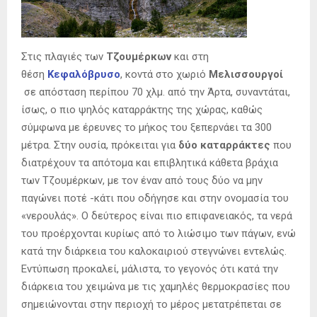
Στις πλαγιές των
Τζουμέρκων
και στη
θέση
Κεφαλόβρυσο
, κοντά στο χωριό
Μελισσουργοί
σε απόσταση περίπου 70 χλμ. από την Άρτα, συναντάται,
ίσως, ο πιο ψηλός καταρράκτης της χώρας, καθώς
σύμφωνα με έρευνες το μήκος του ξεπερνάει τα 300
μέτρα. Στην ουσία, πρόκειται για
δύο
καταρράκτες
που
διατρέχουν τα απότομα και επιβλητικά κάθετα βράχια
των Τζουμέρκων, με τον έναν από τους δύο να μην
παγώνει ποτέ -κάτι που οδήγησε και στην ονομασία του
«νερουλάς». Ο δεύτερος είναι πιο επιφανειακός, τα νερά
του προέρχονται κυρίως από το λιώσιμο των πάγων, ενώ
κατά την διάρκεια του καλοκαιριού στεγνώνει εντελώς.
Εντύπωση προκαλεί, μάλιστα, το γεγονός ότι κατά την
διάρκεια του χειμώνα με τις χαμηλές θερμοκρασίες που
σημειώνονται στην περιοχή το μέρος μετατρέπεται σε