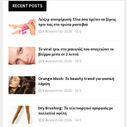
RECENT POSTS
Λέιζερ αποτρίχωση: Όλα όσα πρέπει να ξέρεις
πριν πας στο πρώτο ραντεβού
8 Αυγούστου 2026
0
Το viral τρικ στο μακιγιάζ που απογειώνει το
βλέμμα μέσα σε 2 λεπτά
8 Αυγούστου 2026
0
Orange blush: Το beauty trend για φυσική
λάμψη
8 Αυγούστου 2026
0
Dry Brushing: Το τελετουργικό ομορφιάς με
πολλαπλά οφέλη
8 Αυγούστου 2026
0