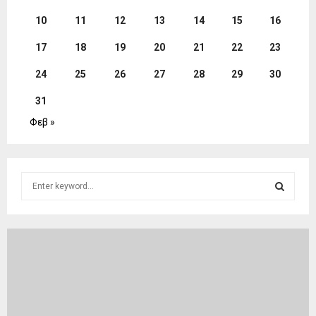
10
11
12
13
14
15
16
17
18
19
20
21
22
23
24
25
26
27
28
29
30
31
Φεβ »
S
e
a
S
r
c
E
h
f
A
o
r
R
: