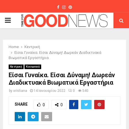
Facebook
Instagram
Pinterest
PRIMARY
MENU
Home
Κεντρική
Είσαι Γυναίκα. Είσαι Δύναμη! Δωρεάν Διαδικτυακά
Βιωματικά Εργαστήρια
Κεντρική
Κοινωνικά
Είσαι Γυναίκα. Είσαι Δύναμη! Δωρεάν
Διαδικτυακά Βιωματικά Εργαστήρια
by
xristiana
14 Ιανουαρίου 2022
0
540
SHARE
0
0