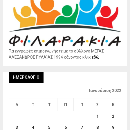
Για εγγραφές επικοινωνήστε με το σύλλογο ΜΕΓΑΣ
ΑΛΈΞΑΝΔΡΟΣ ΠΥΛΑΊΑΣ 1994 κάνοντας κλικ
εδώ
ΗΜΕΡΟΛΌΓΙΟ
Ιανουάριος 2022
Δ
Τ
Τ
Π
Π
Σ
Κ
1
2
3
4
5
6
7
8
9