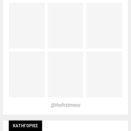
@thefirstmess
KΑΤΗΓΟΡΊΕΣ