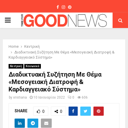
Facebook
Instagram
Pinterest
PRIMARY
MENU
Home
Κεντρική
Διαδικτυακή Συζήτηση Με Θέμα «Μεσογειακή Διατροφή &
Καρδιαγγειακό Σύστημα»
Κεντρική
Κοινωνικά
Διαδικτυακή Συζήτηση Με Θέμα
«Μεσογειακή Διατροφή &
Καρδιαγγειακό Σύστημα»
by
xristiana
10 Ιανουαρίου 2022
0
606
SHARE
0
0