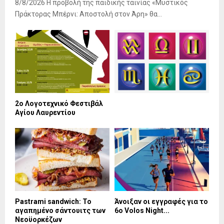
8/8/2026 Η προβολή της παιδικής ταινίας «Μυστικός
Πράκτορας Μπέρνι: Αποστολή στον Άρη» θα...
2ο Λογοτεχνικό Φεστιβάλ
Αγίου Λαυρεντίου
Pastrami sandwich: Το
Άνοιξαν οι εγγραφές για το
αγαπημένο σάντουιτς των
6ο Volos Night...
Νεοϋορκέζων