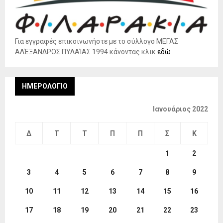
Για εγγραφές επικοινωνήστε με το σύλλογο ΜΕΓΑΣ
ΑΛΈΞΑΝΔΡΟΣ ΠΥΛΑΊΑΣ 1994 κάνοντας κλικ
εδώ
ΗΜΕΡΟΛΌΓΙΟ
Ιανουάριος 2022
Δ
Τ
Τ
Π
Π
Σ
Κ
1
2
3
4
5
6
7
8
9
10
11
12
13
14
15
16
17
18
19
20
21
22
23