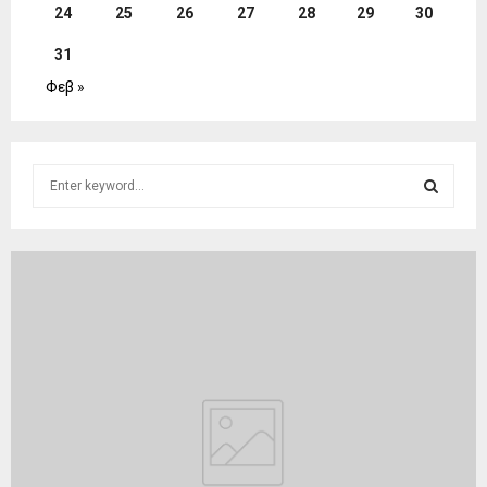
24
25
26
27
28
29
30
31
Φεβ »
S
e
a
S
r
c
E
h
f
A
o
r
R
:
C
H