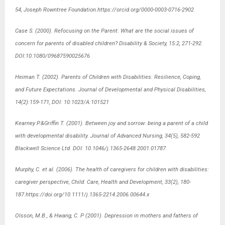
54, Joseph Rowntree Foundation.https://orcid.org/0000-0003-0716-2902
Case S. (2000). Refocusing on the Parent: What are the social issues of
concern for parents of disabled children? Disability & Society, 15:2, 271-292.
DOI:10.1080/09687590025676
Heiman T. (2002). Parents of Children with Disabilities: Resilience, Coping,
and Future Expectations. Journal of Developmental and Physical Disabilities,
14(2):159-171, DOI: 10.1023/A:101521
Kearney P.&Griffin T. (2001). Between joy and sorrow: being a parent of a child
with developmental disability. Journal of Advanced Nursing, 34(5), 582-592
Blackwell Science Ltd. DOI: 10.1046/j.1365-2648.2001.01787.
Murphy, C. et al. (2006). The health of caregivers for children with disabilities:
caregiver perspective, Child: Care, Health and Development, 33(2), 180-
187.https://doi.org/10.1111/j.1365-2214.2006.00644.x
Olsson, M.B., & Hwang, C. P (2001). Depression in mothers and fathers of