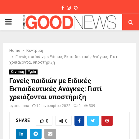
Facebook
Instagram
Pinterest
PRIMARY
MENU
Home
Κεντρική
Γονείς παιδιών με Ειδικές Εκπαιδευτικές Ανάγκες: Γιατί
χρειάζονται υποστήριξη
Κεντρική
Υγεία
Γονείς παιδιών με Ειδικές
Εκπαιδευτικές Ανάγκες: Γιατί
χρειάζονται υποστήριξη
by
xristiana
12 Ιανουαρίου 2022
0
539
SHARE
0
0