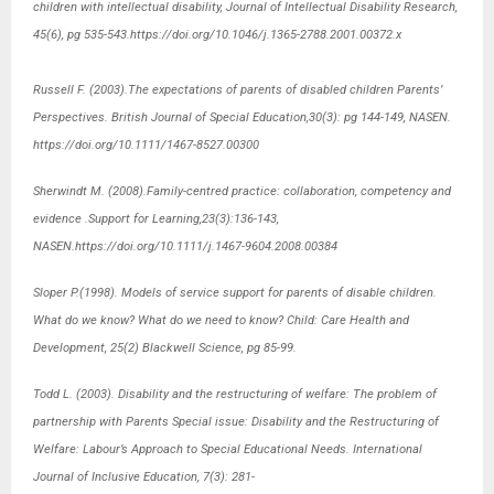
children with intellectual disability, Journal of Intellectual Disability Research,
45(6), pg 535-543.https://doi.org/10.1046/j.1365-2788.2001.00372.x
Russell F. (2003).The expectations of parents of disabled children Parents’
Perspectives. British Journal of Special Education,30(3): pg 144-149, NASEN.
https://doi.org/10.1111/1467-8527.00300
Sherwindt Μ. (2008).Family-centred practice: collaboration, competency and
evidence .Support for Learning,23(3):136-143,
NASEΝ.https://doi.org/10.1111/j.1467-9604.2008.00384
Sloper P.(1998). Models of service support for parents of disable children.
What do we know? What do we need to know? Child: Care Health and
Development, 25(2) Blackwell Science, pg 85-99.
Todd L. (2003). Disability and the restructuring of welfare: The problem of
partnership with Parents Special issue: Disability and the Restructuring of
Welfare: Labour’s Approach to Special Educational Needs. International
Journal of Inclusive Education, 7(3): 281-