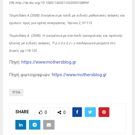
296.http://dx.doi.org/10.1080/1360311032000108894
Τσιμπιδάκη Α.(2008).Οικογένεια με παιδί με ειδικές μαθησιακές ανάγκες και
σχολείο: προς μια σχέση συνεργασίας. Ήριννα 2, 97-113.
Τσιμπιδάκη Α. (2008). Η οικογένεια με ένα παιδί προσχολικής και σχολικής
ηλικίας με ειδικές ανάγκες. Π ρ ο σ κ ή ν ι ο παιδαγωγικά ρεύματα στο
Αιγαίο: pg:118-120.
Πηγή:
https://www.mothersblog.gr
Πηγή φωτογραφιών:
https://www.mothersblog.gr
ΥΓΕΊΑ
SHARE
0
0