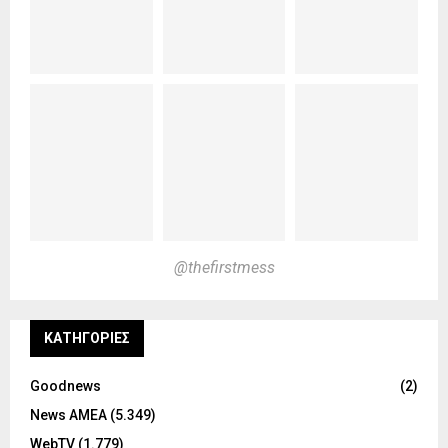
@thefirstmess
KΑΤΗΓΟΡΊΕΣ
Goodnews
(2)
News ΑΜΕΑ
(5.349)
WebTV
(1.779)